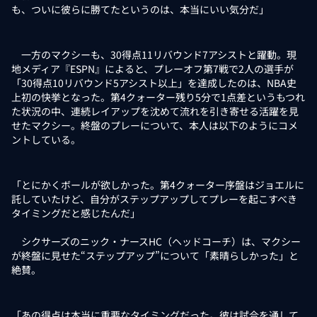
も、ついに彼らに勝てたというのは、本当にいい気分だ」
一方のマクシーも、30得点11リバウンド7アシストと躍動。現
地メディア『ESPN』によると、プレーオフ第7戦で2人の選手が
「30得点10リバウンド5アシスト以上」を達成したのは、NBA史
上初の快挙となった。第4クォーター残り5分で1点差というもつれ
た状況の中、連続レイアップを沈めて流れを引き寄せる活躍を見
せたマクシー。終盤のプレーについて、本人は以下のようにコメ
ントしている。
「とにかくボールが欲しかった。第4クォーター序盤はジョエルに
託していたけど、自分がステップアップしてプレーを起こすべき
タイミングだと感じたんだ」
シクサーズのニック・ナースHC（ヘッドコーチ）は、マクシー
が終盤に見せた“ステップアップ”について「素晴らしかった」と
絶賛。
「あの得点は本当に重要なタイミングだった。彼は試合を通して