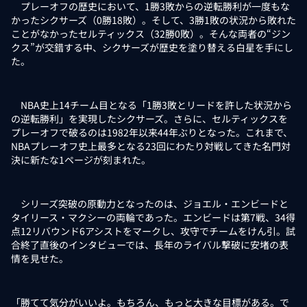
プレーオフの歴史において、1勝3敗からの逆転勝利が一度もな
かったシクサーズ（0勝18敗）。そして、3勝1敗の状況から敗れた
ことがなかったセルティックス（32勝0敗）。そんな両者の“ジン
クス”が交錯する中、シクサーズが歴史を塗り替える白星を手にし
た。
NBA史上14チーム目となる「1勝3敗とリードを許した状況から
の逆転勝利」を実現したシクサーズ。さらに、セルティックスを
プレーオフで破るのは1982年以来44年ぶりとなった。これまで、
NBAプレーオフ史上最多となる23回にわたり対戦してきた名門対
決に新たな1ページが刻まれた。
シリーズ突破の原動力となったのは、ジョエル・エンビードと
タイリース・マクシーの両輪であった。エンビードは第7戦、34得
点12リバウンド6アシストをマークし、攻守でチームをけん引。試
合終了直後のインタビューでは、長年のライバル撃破に安堵の表
情を見せた。
「勝てて気分がいいよ。もちろん、もっと大きな目標がある。で