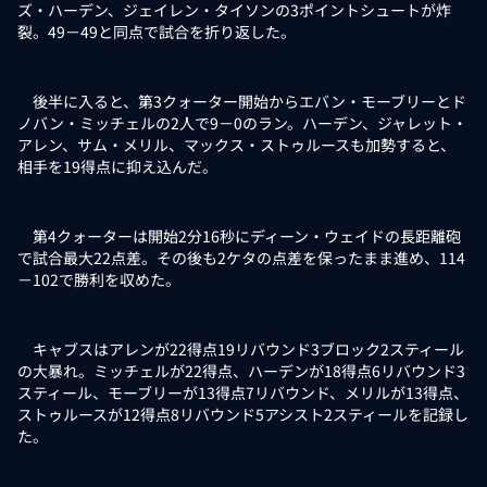
ズ・ハーデン、ジェイレン・タイソンの3ポイントシュートが炸
裂。49－49と同点で試合を折り返した。
後半に入ると、第3クォーター開始からエバン・モーブリーとド
ノバン・ミッチェルの2人で9－0のラン。ハーデン、ジャレット・
アレン、サム・メリル、マックス・ストゥルースも加勢すると、
相手を19得点に抑え込んだ。
第4クォーターは開始2分16秒にディーン・ウェイドの長距離砲
で試合最大22点差。その後も2ケタの点差を保ったまま進め、114
－102で勝利を収めた。
キャブスはアレンが22得点19リバウンド3ブロック2スティール
の大暴れ。ミッチェルが22得点、ハーデンが18得点6リバウンド3
スティール、モーブリーが13得点7リバウンド、メリルが13得点、
ストゥルースが12得点8リバウンド5アシスト2スティールを記録し
た。