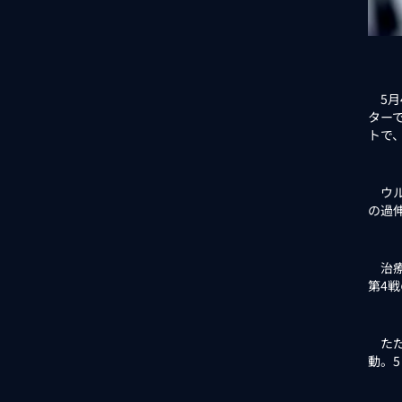
5月
ター
トで、
ウル
の過
治療
第4
ただ
動。