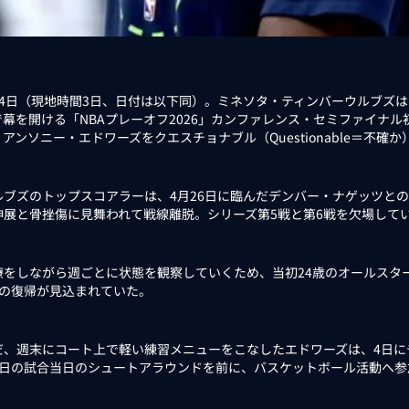
4日（現地時間3日、日付は以下同）。ミネソタ・ティンバーウルブズは
で幕を開ける「NBAプレーオフ2026」カンファレンス・セミファイナ
アンソニー・エドワーズをクエスチョナブル（Questionable＝不確
ブズのトップスコアラーは、4月26日に臨んだデンバー・ナゲッツとの
伸展と骨挫傷に見舞われて戦線離脱。シリーズ第5戦と第6戦を欠場して
をしながら週ごとに状態を観察していくため、当初24歳のオールスター
戦の復帰が見込まれていた。
、週末にコート上で軽い練習メニューをこなしたエドワーズは、4日に
5日の試合当日のシュートアラウンドを前に、バスケットボール活動へ参