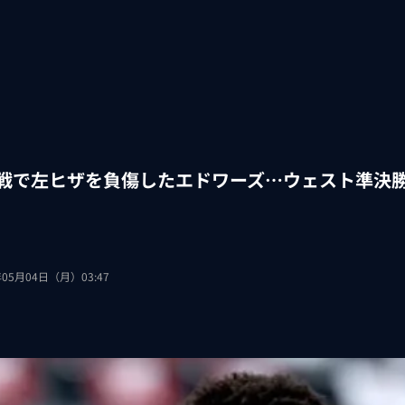
回戦で左ヒザを負傷したエドワーズ…ウェスト準決
年05月04日（月）03:47