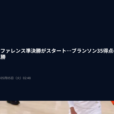
ンファレンス準決勝がスタート…ブランソン35得
圧勝
年05月05日（火）02:48