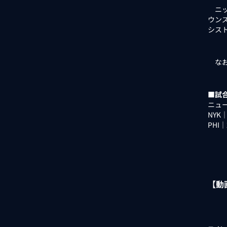
ニッ
ウン
シス
なお
■試
ニュー
NYK
PHI
【動