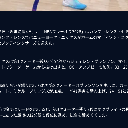
5日（現地時間4日）、「NBAプレーオフ2026」はカンファレンス・
カンファレンスではニューヨーク・ニックスがホームのマディソン・ス
セブンティシクサーズを迎えた。
クスは第1クォーター残り3分57秒からジェイレン・ブランソン、マイ
ートでシーソーゲームから抜け出すと、OG・アヌノビーも加勢。33－2
取り合いが繰り広げられた第2クォーターはブランソンを中心に、カー
ハート、ミケル・ブリッジズが加点。一挙41得点を積み上げ、74－51と
は徐々にリードを広げると、第3クォーター残り7秒にマクブライドの長
トに立った最後の12分間も優位に進め、試合を締めくくった。