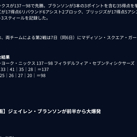
クスが137－98で先勝。ブランソンが3本の3ポイントを含む35得点を
ズが17得点6リバウンド6アシスト2ブロック、ブリッジズが17得点5アシ
ト3スティールを記録した。
、両チームによる第2戦は7日（同6日）にマディソン・スクエア・ガ
合結果
ヨーク・ニックス 137－98 フィラデルフィア・セブンティシクサーズ
｜33｜41｜35｜28｜＝137
｜25｜26｜27｜20｜＝98
画】ジェイレン・ブランソンが前半から大爆発