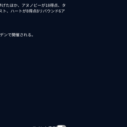
挙げたほか、アヌノビーが18得点、タ
スト、ハートが8得点8リバウンド6ア
ーデンで開催される。