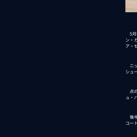
5月
ン・
ア・
ニッ
シュ
点の
ュ・
後半
コー