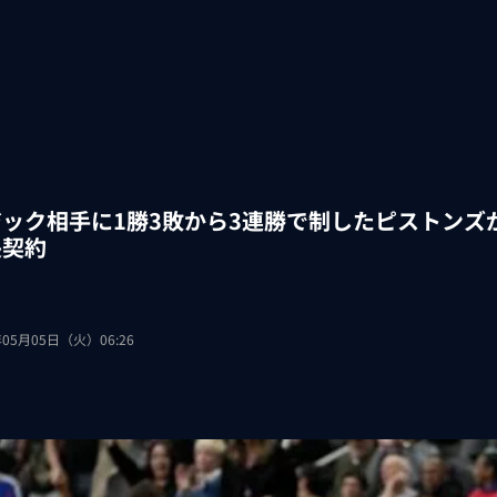
ック相手に1勝3敗から3連勝で制したピストンズ
長契約
年05月05日（火）06:26