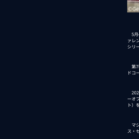
5月
ァレ
シリ
第7
ドコ
20
ーオフ
ト）
マジ
ス・