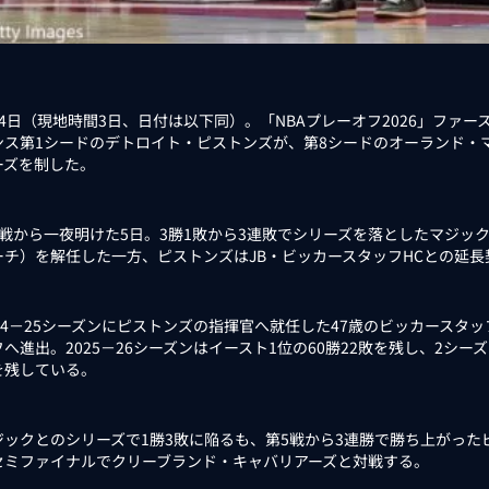
4日（現地時間3日、日付は以下同）。「NBAプレーオフ2026」ファ
ンス第1シードのデトロイト・ピストンズが、第8シードのオーランド・マジ
ーズを制した。
戦から一夜明けた5日。3勝1敗から3連敗でシリーズを落としたマジック
ーチ）を解任した一方、ピストンズはJB・ビッカースタッフHCとの延長
24－25シーズンにピストンズの指揮官へ就任した47歳のビッカースタッフ
へ進出。2025－26シーズンはイースト1位の60勝22敗を残し、2シーズン
を残している。
ックとのシリーズで1勝3敗に陥るも、第5戦から3連勝で勝ち上がった
セミファイナルでクリーブランド・キャバリアーズと対戦する。