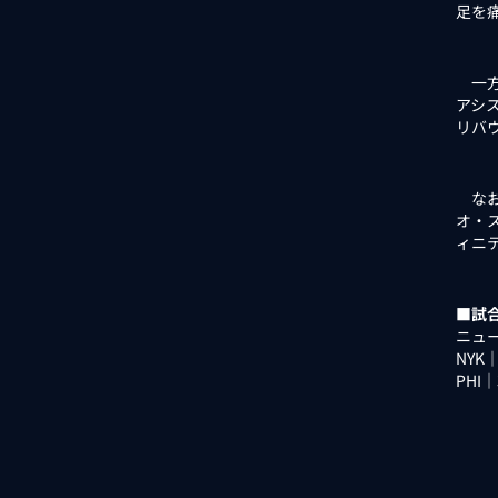
足を
一方
アシス
リバ
なお
オ・
ィニ
■試
ニュー
NYK
PHI