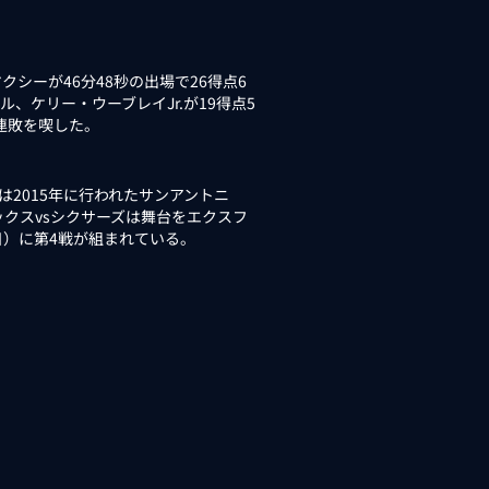
ーが46分48秒の出場で26得点6
、ケリー・ウーブレイJr.が19得点5
連敗を喫した。
2015年に行われたサンアントニ
ックスvsシクサーズは舞台をエクスフ
日）に第4戦が組まれている。