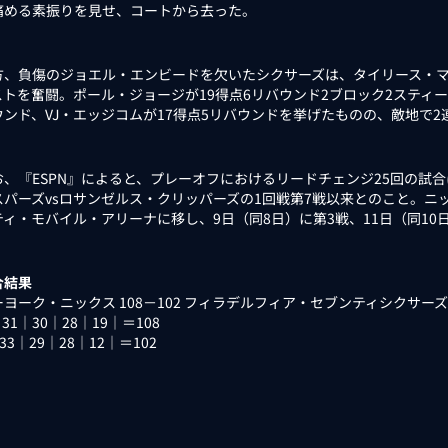
痛める素振りを見せ、コートから去った。
、負傷のジョエル・エンビードを欠いたシクサーズは、タイリース・マクシ
トを奮闘。ポール・ジョージが19得点6リバウンド2ブロック2スティール
ウンド、VJ・エッジコムが17得点5リバウンドを挙げたものの、敵地で2
、『ESPN』によると、プレーオフにおけるリードチェンジ25回の試合は
スパーズvsロサンゼルス・クリッパーズの1回戦第7戦以来とのこと。ニ
ティ・モバイル・アリーナに移し、9日（同8日）に第3戦、11日（同10
合結果
ヨーク・ニックス 108－102 フィラデルフィア・セブンティシクサーズ
｜31｜30｜28｜19｜＝108
｜33｜29｜28｜12｜＝102