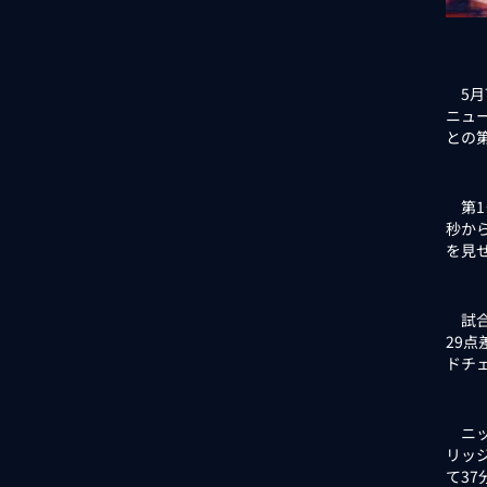
5月
ニュ
との
第1
秒か
を見
試合
29
ドチ
ニッ
リッ
て3