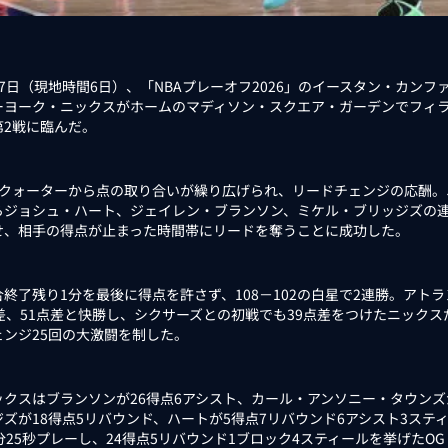
7日（現地時間6日）、「NBAプレーオフ2026」のイースタン・カン
ーヨーク・ニックスがホームのマディソン・スクエア・ガーデンでフィ
第2戦に臨んだ。
クォーターから点の取り合いが繰り広げられ、リードチェンジの応酬。ニ
らジョシュ・ハート、ジェイレン・ブランソン、ミケル・ブリッジズの連
せ、相手の得点が止まった時間帯にリードを奪うことに成功した。
終了残り1分を最後に得点を許さず、108－102の白星で2連勝。アトラ
点差、51点差と快勝し、シクサーズとの初戦でも39点差をつけたニックス
ェンジ25回の大激闘を制した。
クスはブランソンが26得点6アシスト、カール・アンソニー・タウンズが
ジズが18得点5リバウンド、ハートが5得点7リバウンド6アシスト3ス
7分25秒プレーし、24得点5リバウンド1ブロック4スティールを挙げたO