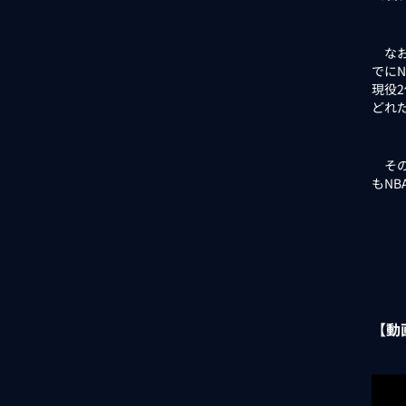
なお
でに
現役
どれ
その
もN
【動