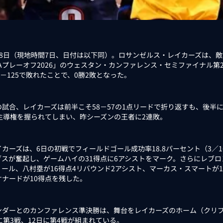
8日（現地時間7日、日付は以下同）。ロサンゼルス・レイカーズは、敵
BAプレーオフ2026」のウェスタン・カンファレンス・セミファイナル
7－125で敗れたことで、0勝2敗となった。
試合、レイカーズは前半こそ58－57の1点リードで折り返すも、後半に
と主導権を握られてしまい、昨シーズンの王者に2連敗。
カーズは、6日の初戦でフィールドゴール成功率18.8パーセント（3／1
ブスが奮起し、ゲームハイの31得点に6アシストをマーク。さらにレブロ
ィール、八村塁が16得点4リバウンド2アシスト、マーカス・スマートが1
ケナードが10得点を残した。
ダーとのカンファレンス準決勝は、舞台をレイカーズのホーム（クリプ
に第3戦、12日に第4戦が組まれている。