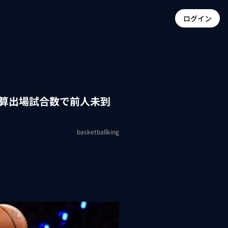
ログイン
通算出場試合数で前人未到
basketballking