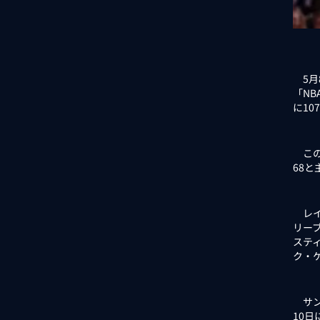
5月
「N
に10
この
68
レイ
リー
ステ
ク・
サン
10日