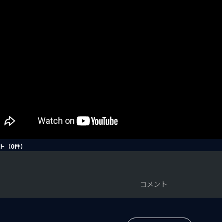
ト（
0
件）
コメント