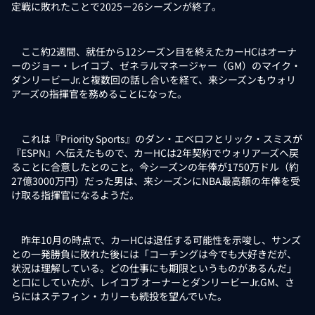
定戦に敗れたことで2025－26シーズンが終了。
ここ約2週間、就任から12シーズン目を終えたカーHCはオーナ
ーのジョー・レイコブ、ゼネラルマネージャー（GM）のマイク・
ダンリービーJr.と複数回の話し合いを経て、来シーズンもウォリ
アーズの指揮官を務めることになった。
これは『Priority Sports』のダン・エベロフとリック・スミスが
『ESPN』へ伝えたもので、カーHCは2年契約でウォリアーズへ戻
ることに合意したとのこと。今シーズンの年俸が1750万ドル（約
27億3000万円）だった男は、来シーズンにNBA最高額の年俸を受
け取る指揮官になるようだ。
昨年10月の時点で、カーHCは退任する可能性を示唆し、サンズ
との一発勝負に敗れた後には「コーチングは今でも大好きだが、
状況は理解している。どの仕事にも期限というものがあるんだ」
と口にしていたが、レイコブ オーナーとダンリービーJr.GM、さ
らにはステフィン・カリーも続投を望んでいた。