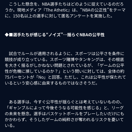
こうした懸念を、NBA選手たちはどのように捉えているのだろ
うか。現地メディア『The Athetic』は、“NBAの公正性”をテーマ
に、150名以上の選手に対して匿名アンケートを実施した。
◆■選手たちが感じる“ノイズ”…揺らぐNBAの公平性
試合でルールが適用されるように、スポーツは公平さを条件に
競技が成り立っている。スポーツ賭博やタンキングは、その根底
を大きく揺るがしかねない問題とされているが、「ゲームの公平
性が危機に瀕しているのか？」という問いに対しては、全体の約
75パーセントが「No」と回答。ただし、これは公平性が保たれて
いるという安心感に由来するものではなさそうだ。
ある選手は、今すぐ公平性が揺らぐとは考えていないものの、
「ギャンブルによって今後そうなる可能性を感じる」と、リーグ
の未来を懸念。選手はバスケットボールをプレーしたいだけにも
かかわらず、そうしたゲームの純粋さが奪われるリスクを憂いて
いる。