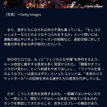
［写真］＝Getty Images
また、選手たちにはそれ以外の不満も募っている。「もしコミ
ッショナーならどのようなテコ入れをするか」という問いには、
連戦の廃止やレギュラーシーズンの短縮など、過密日程に対して
改善の声を求める声が相次いだという。
別の切り口では、もっと“フィジカルな守備”を許可するよう、
ルール改定に着手する意見も多く見受けられた。「観客がオフェ
ンスだけ見たい、という前提をやめてほしい」、「ファウル乞食
のようなプレーは減るはずだ」といったコメントは、“本来のバス
ケットボール”への回帰を求める選手たちの意見を代弁している。
だが、こうした意見を反映するのも、一筋縄ではいかないだろ
う。一例として、現在リーグはルール改定に努めているものの、
タンクを黙認してきたからこそ、若手にはプレーの機会があり、