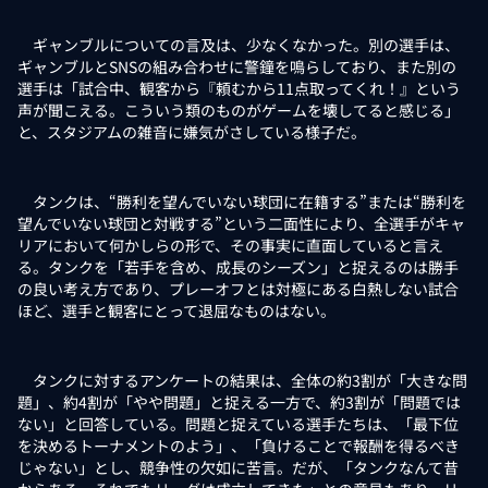
ギャンブルについての言及は、少なくなかった。別の選手は、
ギャンブルとSNSの組み合わせに警鐘を鳴らしており、また別の
選手は「試合中、観客から『頼むから11点取ってくれ！』という
声が聞こえる。こういう類のものがゲームを壊してると感じる」
と、スタジアムの雑音に嫌気がさしている様子だ。
タンクは、“勝利を望んでいない球団に在籍する”または“勝利を
望んでいない球団と対戦する”という二面性により、全選手がキャ
リアにおいて何かしらの形で、その事実に直面していると言え
る。タンクを「若手を含め、成長のシーズン」と捉えるのは勝手
の良い考え方であり、プレーオフとは対極にある白熱しない試合
ほど、選手と観客にとって退屈なものはない。
タンクに対するアンケートの結果は、全体の約3割が「大きな問
題」、約4割が「やや問題」と捉える一方で、約3割が「問題では
ない」と回答している。問題と捉えている選手たちは、「最下位
を決めるトーナメントのよう」、「負けることで報酬を得るべき
じゃない」とし、競争性の欠如に苦言。だが、「タンクなんて昔