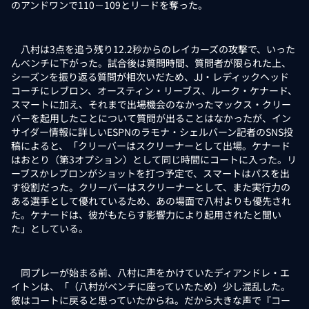
のアンドワンで110－109とリードを奪った。
八村は3点を追う残り12.2秒からのレイカーズの攻撃で、いった
んベンチに下がった。試合後は質問時間、質問者が限られた上、
シーズンを振り返る質問が相次いだため、JJ・レディックヘッド
コーチにレブロン、オースティン・リーブス、ルーク・ケナード、
スマートに加え、それまで出場機会のなかったマックス・クリー
バーを起用したことについて質問が出ることはなかったが、イン
サイダー情報に詳しいESPNのラモナ・シェルバーン記者のSNS投
稿によると、「クリーバーはスクリーナーとして出場。ケナード
はおとり（第3オプション）として同じ時間にコートに入った。リ
ーブスかレブロンがショットを打つ予定で、スマートはパスを出
す役割だった。クリーバーはスクリーナーとして、また実行力の
ある選手として優れているため、あの場面で八村よりも優先され
た。ケナードは、彼がもたらす影響力により起用されたと聞い
た」としている。
同プレーが始まる前、八村に声をかけていたディアンドレ・エ
イトンは、「（八村がベンチに座っていたため）少し混乱した。
彼はコートに戻ると思っていたからね。だから大きな声で『コー