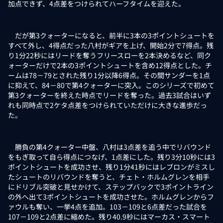
加点できず、4点差をつけられてハーフタイムを迎えた。
だが第3クォーターになると、前半に3本の3ポイントシュートを
すべて外し、4得点だった八村がギアを上げ、開始2分で7得点。残
り1分22秒にはリードを奪うフリースローを2本決めるなど、同ク
ォーターだけで2本の3ポイントシュートを含め12得点とした。チ
ームは78－79とされた残り1分以降6得点。その間サンダーを1点
に抑えて、84－80で第4クォーターに突入。このシリーズで初めて
第3クォーターを終えた時点でリードを奪った。過去3試合はいず
れも同時点で2ケタ点差をつけられていただけに大きな進歩だっ
た。
勝負の第4クォーター中盤、八村は3点差を追う中でリバウンド
をもぎ取って自ら得点につなげ、1点差にした。残り3分10秒には3
ポイントシュートを成功させ、残り1分41秒にはレブロンがミスし
たシュートのリバウンドを奪うと、チェト・ホルムグレンを相手
にドリブル突破と見せかけて、ステップバックで3ポイントライン
の外へ出て3ポイントシュートを成功させた。ホルムグレンからフ
ァウルも奪い、一挙4点を追加。103－109と6点差だった試合を
107－109と2点差に縮めた。残り40.9秒にはマーカス・スマート