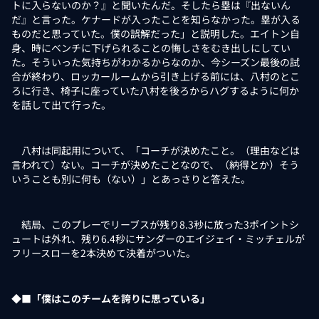
トに入らないのか？』と聞いたんだ。そしたら塁は『出ないん
だ』と言った。ケナードが入ったことを知らなかった。塁が入る
ものだと思っていた。僕の誤解だった」と説明した。エイトン自
身、時にベンチに下げられることの悔しさをむき出しにしてい
た。そういった気持ちがわかるからなのか、今シーズン最後の試
合が終わり、ロッカールームから引き上げる前には、八村のとこ
ろに行き、椅子に座っていた八村を後ろからハグするように何か
を話して出て行った。
八村は同起用について、「コーチが決めたこと。（理由などは
言われて）ない。コーチが決めたことなので、（納得とか）そう
いうことも別に何も（ない）」とあっさりと答えた。
結局、このプレーでリーブスが残り8.3秒に放った3ポイントシ
ュートは外れ、残り6.4秒にサンダーのエイジェイ・ミッチェルが
フリースローを2本決めて決着がついた。
◆■「僕はこのチームを誇りに思っている」