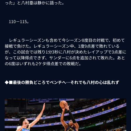
った」と八村塁は静かに語った。
110－115。
レギュラーシーズンも含めて今シーズン8度目の対戦で、初めて
接戦で負けた。レギュラーシーズン中、1度9点差で敗れている
が、この試合では残り1分3秒に八村が決めたレイアップで3点差に
なって以降得点できず、サンダーに6点を追加されて敗れた。あと
の6度はいずれも2ケタ得点差での敗戦だ。
◆■最後の勝負どころでベンチへ…それでも八村の心は乱れず