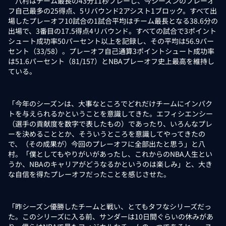
八村はチーム最長の43分11秒プレーし、今シーズンのプレーオ
フ自己最多の25得点、5リバウンド2アシスト1ブロック。すべて出
場したプレーオフ10試合の1試合平均はチーム最長となる38.6分の
出場で、3番目の17.5得点4リバウンド。すべての試合で3ポイント
シュート成功率50パーセント以上を記録し、その平均は56.9パー
セント（33/58）。プレーオフ自己通算3ポイントシュート成功率
は51.6パーセント（81/157）とNBAプレーオフ史上最高を維持し
ている。
「今年のシーズンは、大事なところでどれだけチームにインパク
トを与えられるかということを意識してきた。エフィシエンシー
（選手の貢献度を数字で表したもの）であったり、いろんなプレ
ーを決めることとか、そういうところを意識してやってきたの
で、（その成果が）今回のプレーオフに全部出たと思う」と八
村。「僕としてもやりがいがあったし、これからのNBA人生とい
うか、NBAのキャリアがどうなるかというのは楽しみ」と、大き
な自信を得たプレーオフだったことを感じさせた。
「昨シーズン優勝したチームと戦い、とてもタフなシリーズだっ
た。このシリーズに入る前、サンダーは10日間ぐらいの休みがあ