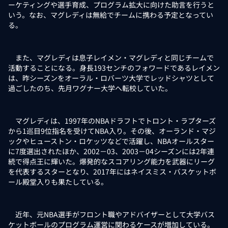
ーケティングや選手育成、プログラム拡大に向けた助言を行うと
いう。なお、マグレディは無給でチームに携わる予定となってい
る。
また、マグレディは息子レイメン・マグレディと同じチームで
活動することになる。身長193センチのフォワードであるレイメン
は、昨シーズンをオーラル・ロバーツ大学でレッドシャツとして
過ごしたのち、先月ワグナー大学へ転校していた。
マグレディは、1997年のNBAドラフトでトロント・ラプターズ
から1巡目9位指名を受けてNBA入り。その後、オーランド・マジ
ックやヒューストン・ロケッツなどで活躍し、NBAオールスター
に7度選出されたほか、2002－03、2003－04シーズンには2年連
続で得点王に輝いた。爆発的なスコアリング能力を武器にリーグ
を代表するスターとなり、2017年にはネイスミス・バスケットボ
ール殿堂入りも果たしている。
近年、元NBA選手がフロント職やアドバイザーとして大学バス
ケットボールのプログラム運営に関わるケースが増加している。