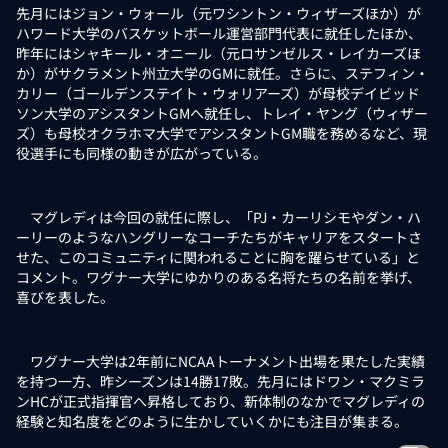
先月にはジョン・ウォール（元ワシントン・ウィザーズほか）が
ハワード大学のバスケットボール運営部門代表に就任したほか、
昨年にはシャキール・オニール（元ロサンゼルス・レイカーズほ
か）がサクラメント州立大学のGMに就任。さらに、ステフィン・
カリー（ゴールデンステイト・ウォリアーズ）が母校デイビッド
ソン大学のアシスタントGMへ就任し、トレイ・ヤング（ウィザー
ズ）も母校オクラホマ大学でアシスタントGM職を務めるなど、現
役選手にも同様の動きが広がっている。
マグレディは今回の就任に際し、「PJ・カーリシモやダン・ハ
ーリーのようなハングリーなコーチたちがキャリアをスタートさ
せた、このコミュニティに関われることに胸を躍らせている」と
コメント。ワグナー大学にゆかりのある名将たちの名前を挙げ、
喜びを表した。
ワグナー大学は2年前にNCAAトーナメント出場を果たした実績
を持つ一方、昨シーズンは14勝17敗。先月にはドワン・マクミラ
ンHCが正式指揮官へ昇格しており、新体制のなかでマグレディの
経験と知名度をどのように生かしていくかにも注目が集まる。