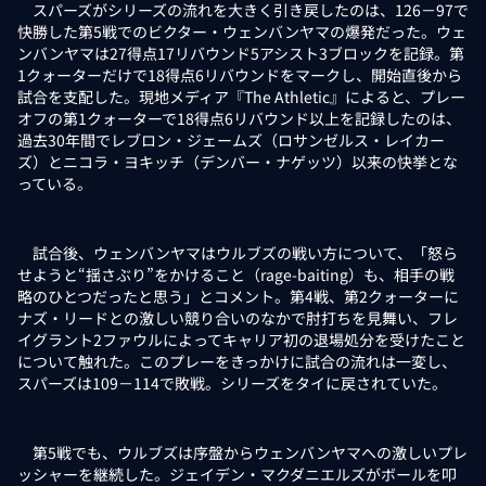
スパーズがシリーズの流れを大きく引き戻したのは、126－97で
快勝した第5戦でのビクター・ウェンバンヤマの爆発だった。ウェ
ンバンヤマは27得点17リバウンド5アシスト3ブロックを記録。第
1クォーターだけで18得点6リバウンドをマークし、開始直後から
試合を支配した。現地メディア『The Athletic』によると、プレー
オフの第1クォーターで18得点6リバウンド以上を記録したのは、
過去30年間でレブロン・ジェームズ（ロサンゼルス・レイカー
ズ）とニコラ・ヨキッチ（デンバー・ナゲッツ）以来の快挙とな
っている。
試合後、ウェンバンヤマはウルブズの戦い方について、「怒ら
せようと“揺さぶり”をかけること（rage-baiting）も、相手の戦
略のひとつだったと思う」とコメント。第4戦、第2クォーターに
ナズ・リードとの激しい競り合いのなかで肘打ちを見舞い、フレ
イグラント2ファウルによってキャリア初の退場処分を受けたこと
について触れた。このプレーをきっかけに試合の流れは一変し、
スパーズは109－114で敗戦。シリーズをタイに戻されていた。
第5戦でも、ウルブズは序盤からウェンバンヤマへの激しいプレ
ッシャーを継続した。ジェイデン・マクダニエルズがボールを叩