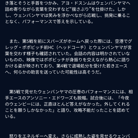
き落とそうと手首をつかみ、アヨ・ドスンムはウェンバンヤマへ
詰め寄りながら言葉を交わすなど“揺さぶり”を仕掛けた。しか
し、ウェンバンヤマは笑みを浮かべながら応戦し、挑発に乗るこ
となく、パフォーマンスで答えを示している。
また、第5戦を前にスパーズがホームへ戻った際には、空港でグ
レッグ・ポポビッチ前HC（ヘッドコーチ）とウェンバンヤマが言
葉を交わす様子も確認されていた。会話の内容は明かされていな
いものの、映像ではポポビッチが身振りを交えながら熱心に語り
かける姿が映されており、第4戦で退場処分を受けた若きエース
へ、何らかの助言を送っていた可能性は高そうだ。
第5戦で見せたウェンバンヤマの圧巻のパフォーマンスには、相
手エースのアンソニー・エドワーズも脱帽。試合後には、「今夜
のウェンビーには、正直ほとんど答えがなかった。外してくれる
ことを願うしかなかった」と語り、攻略不能だったことを認めて
いる。
怒りをエネルギーへ変え、さらに成熟した姿を見せるウェンバ