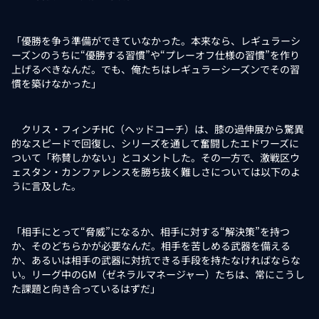
「優勝を争う準備ができていなかった。本来なら、レギュラーシ
ーズンのうちに“優勝する習慣”や“プレーオフ仕様の習慣”を作り
上げるべきなんだ。でも、俺たちはレギュラーシーズンでその習
慣を築けなかった」
クリス・フィンチHC（ヘッドコーチ）は、膝の過伸展から驚異
的なスピードで回復し、シリーズを通して奮闘したエドワーズに
ついて「称賛しかない」とコメントした。その一方で、激戦区ウ
ェスタン・カンファレンスを勝ち抜く難しさについては以下のよ
うに言及した。
「相手にとって“脅威”になるか、相手に対する“解決策”を持つ
か、そのどちらかが必要なんだ。相手を苦しめる武器を備える
か、あるいは相手の武器に対抗できる手段を持たなければならな
い。リーグ中のGM（ゼネラルマネージャー）たちは、常にこうし
た課題と向き合っているはずだ」