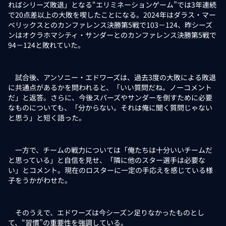
ればシリーズ敗退」となる“エリミネーションゲーム”では3年連続
で20点差以上の大敗を喫したことになる。2024年はダラス・マー
ベリックスとのカンファレンス決勝第5戦で103－124、昨シーズ
ンはオクラホマシティ・サンダーとのカンファレンス決勝第5戦で
94－124と敗れていた。
試合後、アンソニー・エドワーズは、過去3度の大敗による敗退
に共通点があるかを問われると、「いい質問だね。ノーコメント
だ」と返答。さらに、今後スパーズやサンダーを倒すために必要
なものについても、「分からない。それは俺に聞く質問じゃない
と思う」と短く語った。
一方で、チームの戦力については「俺たちは十分いいチームだ
と思っている」と自信を見せ、「隣に他のスター選手は必要な
い」とコメント。現在のロスターに一定の手応えを感じている様
子をうかがわせた。
そのうえで、エドワーズは今シーズン足りなかったものとし
て、“習慣”の重要性を強調している。