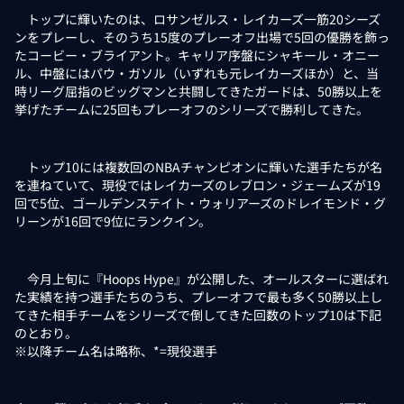
トップに輝いたのは、ロサンゼルス・レイカーズ一筋20シーズ
ンをプレーし、そのうち15度のプレーオフ出場で5回の優勝を飾っ
たコービー・ブライアント。キャリア序盤にシャキール・オニー
ル、中盤にはパウ・ガソル（いずれも元レイカーズほか）と、当
時リーグ屈指のビッグマンと共闘してきたガードは、50勝以上を
挙げたチームに25回もプレーオフのシリーズで勝利してきた。
トップ10には複数回のNBAチャンピオンに輝いた選手たちが名
を連ねていて、現役ではレイカーズのレブロン・ジェームズが19
回で5位、ゴールデンステイト・ウォリアーズのドレイモンド・グ
リーンが16回で9位にランクイン。
今月上旬に『Hoops Hype』が公開した、オールスターに選ばれ
た実績を持つ選手たちのうち、プレーオフで最も多く50勝以上し
てきた相手チームをシリーズで倒してきた回数のトップ10は下記
のとおり。
※以降チーム名は略称、*=現役選手