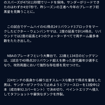
のスパーズが47分11秒間でリードを保持。サンダーがリードでき
たのはわずか4分7秒で、昨シーズンの王者へ今年のプレーオフ初
黒星を見舞うことに。
この試合でゲームハイの41得点24リバウンド3ブロックをマー
クしたビクター・ウェンバンヤマは、2度の延長で計14得点、リバ
ウンドでは2度の延長と4つのクォーターすべてで両チーム最多本
数をたたき出した。
NBAのプレーオフという大舞台で、22歳と134日のビッグマン
は、1試合で40得点20リバウンド超えを飾った歴代最年少選手と
なり、攻防両面において強烈な存在感を見せつけた。
224センチの長身から繰り出すスムースな動きで得点を量産した
男は、サンダーがファウルで止めようとフリースローを13投中12
本（成功率92.3パーセント）で決め切り、ペイントエリアへ侵入
してタフショットや豪快なダンクを炸裂。