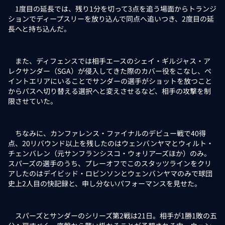
1度目の延長では、残り1分を切って3点を追う場面からトランジ
ションでディープスリーを放り込んで同点へ追いつき、2度目の延
長へと持ち込んだ。
また、ディフェンスでは相手エースのシェイ・ギルジャス・ア
レクサンダー（SGA）が侵入してきた際のカバー役をこなし、ペ
イントエリアにいることでサンダーの選手がショットを放つこと
からパスへ切り替える選択へと変えさせるなど、相手の攻撃を制
限させていた。
ちなみに、カンファレンス・ファイナルのデビュー戦で40得
点、20リバウンド以上を残したのはウェンバンヤマとウィルト・
チェンバレン（元サンフランシスコ・ウォリアーズほか）のみ。
スパーズの選手のうち、プレーオフでこのスタッツラインをクリ
アしたのはデイビッド・ロビンソンとウェンバンヤマのみで球団
史上2人目の快記録と、申し分ないパフォーマンスを見せた。
スパーズとサンダーのシリーズ第2戦は21日。相手が1勝1敗の五