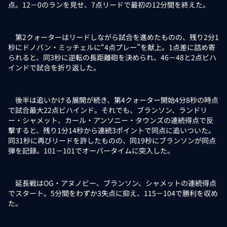
点。12－0のランを見せ、7点リードで最初の12分間を終えた。
第2クォーターはリードしながら試合を進めたものの、残り2分1
秒にドノバン・ミッチェルに“4点プレー”を献上。1点差に詰め寄
られると、同3秒に逆転の長距離砲を決められ、46－48と2点ビハ
インドで試合を折り返した。
後半は追いかける展開が続き、第4クォーター開始4分8秒の時点
で試合最大22点ビハインド。それでも、ブランソン、ランドリ
ー・シャメット、カール・アンソニー・タウンズの連続得点で反
撃すると、残り1分14秒から連続3ポイントで同点に追いついた。
同31秒に再びリードを許したものの、同19秒にブランソンが同点
弾を記録。101－101でオーバータイムに突入した。
延長戦はOG・アヌノビー、ブランソン、シャメットの連続得点
でスタート。5分間をわずか3失点に抑え、115－104で勝利を収め
た。