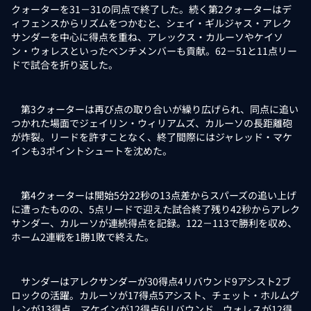
クォーターを31－31の同点で終了した。続く第2クォーターはデ
ィフェンスからリズムをつかむと、シェイ・ギルジャス・アレク
サンダーを中心に得点を重ね、アレックス・カルーソやケイソ
ン・ウォレスといったベンチメンバーも貢献。62－51と11点リー
ドで試合を折り返した。
第3クォーターは再び点の取り合いが繰り広げられ、同点に追い
つかれた場面でジェイリン・ウィリアムズ、カルーソの長距離砲
が炸裂。リードを許すことなく、終了間際にはジャレッド・マケ
インも3ポイントシュートを沈めた。
第4クォーターは開始5分22秒の13点差からスパーズの追い上げ
に遭ったものの、5点リードで迎えた試合終了残り42秒からアレク
サンダー、カルーソが連続得点を記録。122－113で勝利を収め、
ホーム2連戦を1勝1敗で終えた。
サンダーはアレクサンダーが30得点4リバウンド9アシスト2ブ
ロックの活躍。カルーソが17得点5アシスト、チェット・ホルムグ
レンが13得点、マケインが12得点6リバウンド、ウォレスが12得