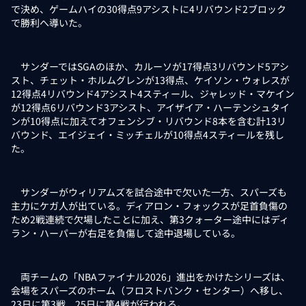
で決め、ゲームハイの30得点9アシストに4リバウンド2ブロック
で勝利へ導いた。
サンダーではSGAのほか、カルーソが17得点3リバウンド5アシ
スト、チェット・ホルムグレンが13得点、ケイソン・ウォレスが
12得点4リバウンド4アシスト4スティール、ジャレッド・マケイン
が12得点6リバウンド3アシスト、アイザイア・ハーテンシュタイ
ンが10得点に加えてオフェンシブ・リバウンド8本を含む計13リ
バウンド、エイジェイ・ミッチェルが10得点4スティールを残し
た。
サンダーがウィリアムズを試合途中で欠いた一方、スパーズも
主力にケガ人が出ている。ディアロン・フォックスが足首負傷の
ため2戦連続で欠場したことに加え、第3クォーター途中にはディ
ラン・ハーパーが右足を負傷して途中退場している。
両チームの「NBAファイナル2026」進出をかけたシリーズは、
会場をスパーズのホーム（フロストバンク・センター）へ移し、
23日に第3戦、25日に第4戦が行われる。