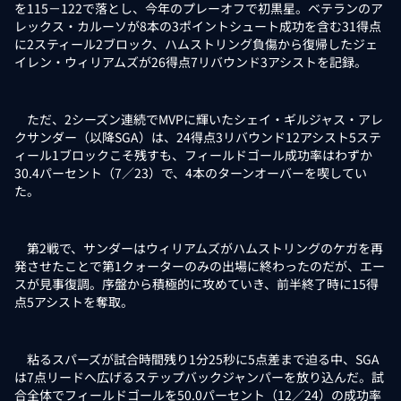
を115－122で落とし、今年のプレーオフで初黒星。ベテランのア
レックス・カルーソが8本の3ポイントシュート成功を含む31得点
に2スティール2ブロック、ハムストリング負傷から復帰したジェ
イレン・ウィリアムズが26得点7リバウンド3アシストを記録。
ただ、2シーズン連続でMVPに輝いたシェイ・ギルジャス・アレ
クサンダー（以降SGA）は、24得点3リバウンド12アシスト5ステ
ィール1ブロックこそ残すも、フィールドゴール成功率はわずか
30.4パーセント（7／23）で、4本のターンオーバーを喫してい
た。
第2戦で、サンダーはウィリアムズがハムストリングのケガを再
発させたことで第1クォーターのみの出場に終わったのだが、エー
スが見事復調。序盤から積極的に攻めていき、前半終了時に15得
点5アシストを奪取。
粘るスパーズが試合時間残り1分25秒に5点差まで迫る中、SGA
は7点リードへ広げるステップバックジャンパーを放り込んだ。試
合全体でフィールドゴールを50.0パーセント（12／24）の成功率