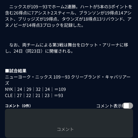
ニックスが109－93でホーム2連勝。ハートが5本の3ポイントを
含む26得点に7アシスト2スティール、ブランソンが19得点14アシ
スト、ブリッジズが19得点、タウンズが18得点13リバウンド、ア
ヌノビーが14得点3ブロックを記録した。
なお、両チームによる第3戦は舞台をロケット・アリーナに移
し、24日（同23日）に開催される。
■試合結果
ニューヨーク・ニックス 109－93 クリーブランド・キャバリアー
ズ
NYK｜24｜29｜32｜24｜＝109
CLE｜27｜22｜21｜23｜＝93
コメント表示
コメント（
0
件）
コメント