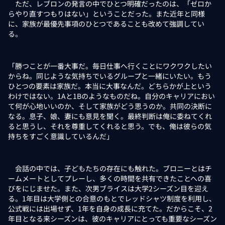
ただ、レブロンの発言の中でひとつ明確だったのは、「ゼロか
らやり直すつもりはない」ということだった。また近年と同様
に、家族が最優先事項のひとつであることも改めて強調してい
る。
「勝つことが一番大事だ。毎日仕事へ行くことにワクワクしたい
からね。同じような気持ちでいるグループと一緒にいたい。もう
ひとつの要素は家族だ。本当に大事なんだ。どちらかが上という
わけではない。1Aと1Bのようなものだね。自分のキャリアにおい
て何が心地いいのか、そして家族がどう思うのか。共同の決断に
なる。息子、娘、妻にも意見を聞く。最終判断は俺に委ねてくれ
ると思うし、それを尊重してくれると思う。でも、俺は彼らの気
持ちをすごく意識しているんだ」
会話の中では、子どもたちの存在にも触れた。ブロニーとはチ
ームメートとしてプレーし、多くの時間を共有できたことへの喜
びをにじませた。また、次男ブライスは大学2シーズン目を迎え
る。1年目は大学側との合意のもとでレッドシャツ制度を利用し、
公式戦には出場せず、1年を自身の成長に充てた。だからこそ、2
年目となる来シーズンは、彼のキャリアにとっても重要なシーズン