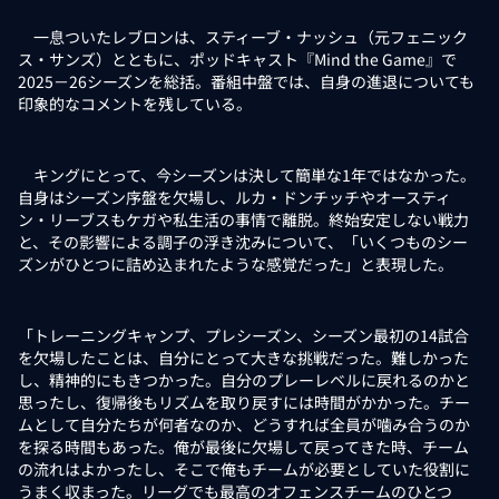
一息ついたレブロンは、スティーブ・ナッシュ（元フェニック
ス・サンズ）とともに、ポッドキャスト『Mind the Game』で
2025－26シーズンを総括。番組中盤では、自身の進退についても
印象的なコメントを残している。
キングにとって、今シーズンは決して簡単な1年ではなかった。
自身はシーズン序盤を欠場し、ルカ・ドンチッチやオースティ
ン・リーブスもケガや私生活の事情で離脱。終始安定しない戦力
と、その影響による調子の浮き沈みについて、「いくつものシー
ズンがひとつに詰め込まれたような感覚だった」と表現した。
「トレーニングキャンプ、プレシーズン、シーズン最初の14試合
を欠場したことは、自分にとって大きな挑戦だった。難しかった
し、精神的にもきつかった。自分のプレーレベルに戻れるのかと
思ったし、復帰後もリズムを取り戻すには時間がかかった。チー
ムとして自分たちが何者なのか、どうすれば全員が噛み合うのか
を探る時間もあった。俺が最後に欠場して戻ってきた時、チーム
の流れはよかったし、そこで俺もチームが必要としていた役割に
うまく収まった。リーグでも最高のオフェンスチームのひとつ