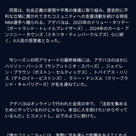
同賞は、社会正義の実現や平等の推進に取り組み、歴史的に不
利な立場に置かれてきたコミュニティへの支援活動を続ける現役
NBA選手へ贈られる。アデバヨは、2025年のドリュー・ホリデー
（ポートランド・トレイルブレイザーズ）、2024年のカール・ア
ンソニー・タウンズ（ミネソタ・ティンバーウルブズ）らに続
く、6人目の受賞者となった。
今シーズンの同アウォードの最終候補には、アデバヨのほかに
ハリソン・バーンズ（サンアントニオ・スパーズ）、ジェイレ
ン・ブラウン（ボストン・セルティックス）、トバイアス・ハリ
ス（デトロイト・ピストンズ）、ラリー・ナンスJr.（クリーブラ
ンド・キャバリアーズ）が名を連ねていた。
アデバヨはオンラインで行われた会見の中で、「注目を集める
ためにやっているわけじゃない。本当に人を助けたいからやって
いるんだ」とコメントし、以下のように続けた。
「僕のコミュニティには、実際に足を運んで影響を与えてくれる