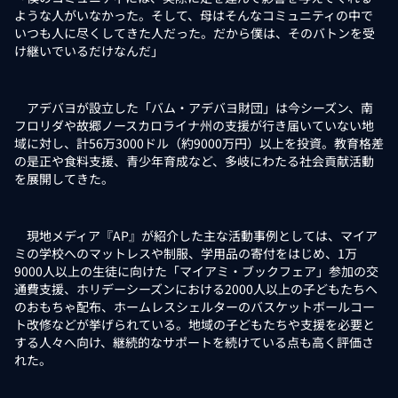
ような人がいなかった。そして、母はそんなコミュニティの中で
いつも人に尽くしてきた人だった。だから僕は、そのバトンを受
け継いでいるだけなんだ」
アデバヨが設立した「バム・アデバヨ財団」は今シーズン、南
フロリダや故郷ノースカロライナ州の支援が行き届いていない地
域に対し、計56万3000ドル（約9000万円）以上を投資。教育格差
の是正や食料支援、青少年育成など、多岐にわたる社会貢献活動
を展開してきた。
現地メディア『AP』が紹介した主な活動事例としては、マイア
ミの学校へのマットレスや制服、学用品の寄付をはじめ、1万
9000人以上の生徒に向けた「マイアミ・ブックフェア」参加の交
通費支援、ホリデーシーズンにおける2000人以上の子どもたちへ
のおもちゃ配布、ホームレスシェルターのバスケットボールコー
ト改修などが挙げられている。地域の子どもたちや支援を必要と
する人々へ向け、継続的なサポートを続けている点も高く評価さ
れた。