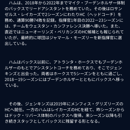
ハムは、2018年から2022年までマイク・ブーデンホルザー体制
のバックスでリードアシスタントを務めていた。その後はロサン
ゼルス・レイカーズで2シーズンにわたりHC（ヘッドコーチ）を
務め、通算90勝74敗を記録。指揮官1年目の2022－23シーズンに
は、チームをウェスタン・カンファレンス決勝へ導いた。また、
直近ではニューオーリンズ・ペリカンズのHC候補とも報じられて
いたが、最終的に球団はジャマール・モーズリーを新指揮官に選
出している。
ハムはバックス以前に、アトランタ・ホークスでもブーデンホ
ルザーのもとでアシスタントコーチを務めており、そこでジェン
キンズと出会った。両者はホークスで5シーズンをともに過ごし、
2018－19シーズンにはブーデンホルザーとともにバックスへ移っ
ている。
その後、ジェンキンズは2019年にメンフィス・グリズリーズの
HCへ就任。一方のハムはレイカーズのHCを経て、昨シーズンから
はドック・リバース体制のバックスへ復帰。来シーズン以降も引
き続きスタッフとしてバックスに残留する形となる。