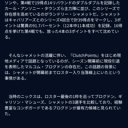
ソンや、第4戦で19得点14リバウンドのダブルダブルを記録した
カール・アンソニー・タウンズら主力陣に並び、このシリーズで
存在感を高めているのがランドリー・シャメットだ。シャメット
はキャバリアーズとのシリーズ4試合で計39得点をマークし、3ポ
イントは驚異の91.7パーセント（12本中11本成功）を記録。16得
点を挙げた第4戦でも、放った4本の3ポイントをすべて沈めてい
る。
そんなシャメットの活躍に伴い、『ClutchPoints』をはじめ現
地メディアで話題となっているのが、シーズン開幕前に現役引退
を表明したマルコム・ブログドンの存在だ。この話題の背景に
は、シャメットが開幕前までロスター入り当落線上にいたという
事情がある。
当時のニックスは、ロスター最後の1枠を巡ってブログドン、ギ
ャリソン・マシューズ、シャメットの3選手を比較しており、経験
豊富なコンボガードであるブログドンが最有力候補と見られてい
た。