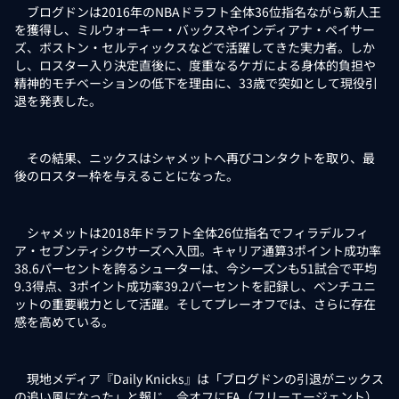
ブログドンは2016年のNBAドラフト全体36位指名ながら新人王
を獲得し、ミルウォーキー・バックスやインディアナ・ペイサー
ズ、ボストン・セルティックスなどで活躍してきた実力者。しか
し、ロスター入り決定直後に、度重なるケガによる身体的負担や
精神的モチベーションの低下を理由に、33歳で突如として現役引
退を発表した。
その結果、ニックスはシャメットへ再びコンタクトを取り、最
後のロスター枠を与えることになった。
シャメットは2018年ドラフト全体26位指名でフィラデルフィ
ア・セブンティシクサーズへ入団。キャリア通算3ポイント成功率
38.6パーセントを誇るシューターは、今シーズンも51試合で平均
9.3得点、3ポイント成功率39.2パーセントを記録し、ベンチユニ
ットの重要戦力として活躍。そしてプレーオフでは、さらに存在
感を高めている。
現地メディア『Daily Knicks』は「ブログドンの引退がニックス
の追い風になった」と報じ、今オフにFA（フリーエージェント）