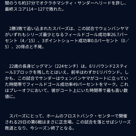
間のうち約37分でオクラホマシティ・サンダーへリードを許し、
最終スコア114－127で敗れた。
2勝3敗で追い込まれたスパーズは、この試合でウェンバンヤマ
がいずれもシリーズ最少となるフィールドゴール成功率26.7パー
セント（4／15）、3ポイントシュート成功率0.0パーセント（0／
5）、20得点と不発。
22歳の長身ビッグマン（224センチ）は、6リバウンド2スティ
ール3ブロックを残したとはいえ、前半はわずか1リバウンド。し
かも、この試合でサンダーはウェンバンヤマがコートに立ってい
た時間帯でフィールドゴール成功率49パーセントをマーク。これ
はプレーオフにおいて、彼がコート上にいた時間帯で最も高い数
値に。
スパーズにとって、ホームのフロストバンク・センターで開催
される29日の第6戦はまさに正念場。この試合を落とせばシリーズ
敗退となり、今シーズン終了となる。