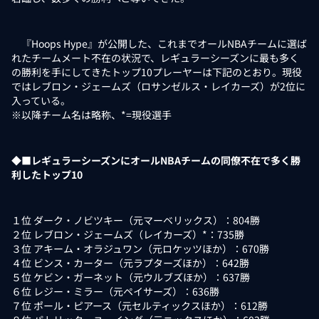
『Hoops Hype』が公開した、これまでオールNBAチームに選ば
れたチームメート不在の状況で、レギュラーシーズンに最も多く
の勝利を手にしてきたトップ10プレーヤーは下記のとおり。現役
ではレブロン・ジェームズ（ロサンゼルス・レイカーズ）が2位に
入っている。
※以降チーム名は略称、*=現役選手
◆■レギュラーシーズンにオールNBAチームの同僚不在で多く勝
利したトップ10
１位 ダーク・ノビツキー（元マーベリックス）：804勝
２位 レブロン・ジェームズ（レイカーズ）*：735勝
３位 アキーム・オラジュワン（元ロケッツほか）：670勝
４位 ビンス・カーター（元ラプターズほか）：642勝
５位 ケビン・ガーネット（元ウルブズほか）：637勝
６位 レジー・ミラー（元ペイサーズ）：636勝
７位 ポール・ピアース（元セルティックスほか）：612勝