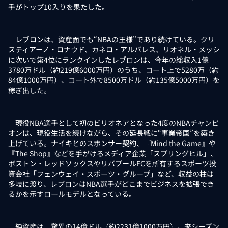
手がトップ10入りを果たした。
レブロンは、資産面でも“NBAの王様”であり続けている。クリ
スティアーノ・ロナウド、カネロ・アルバレス、リオネル・メッシ
に次いで第4位にランクインしたレブロンは、今年の総収入1億
3780万ドル（約219億6000万円）のうち、コート上で5280万（約
84億1000万円）、コート外で8500万ドル（約135億5000万円）を
稼ぎ出した。
現役NBA選手として初のビリオネアとなった4度のNBAチャンピ
オンは、現役生活を続けながら、その延長戦に“事業帝国”を築き
上げている。ナイキとのスポンサー契約、『Mind the Game』や
『The Shop』などを手がけるメディア企業「スプリングヒル」、
ボストン・レッドソックスやリバプールFCを所有するスポーツ投
資会社「フェンウェイ・スポーツ・グループ」など、収益の柱は
多岐に渡り、レブロンはNBA選手がどこまでビジネスを拡張でき
るかを示すロールモデルとなっている。
純資産は、驚異の14億ドル（約2231億1000万円）。来シーズン