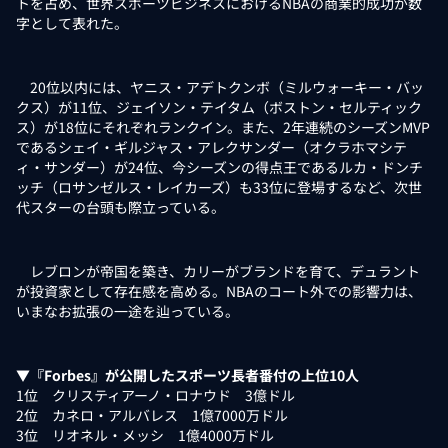
トを占め、世界スポーツビジネスにおけるNBAの商業的成功が数
字として表れた。
20位以内には、ヤニス・アデトクンボ（ミルウォーキー・バッ
クス）が11位、ジェイソン・テイタム（ボストン・セルティック
ス）が18位にそれぞれランクイン。また、2年連続のシーズンMVP
であるシェイ・ギルジャス・アレクサンダー（オクラホマシテ
ィ・サンダー）が24位、今シーズンの得点王であるルカ・ドンチ
ッチ（ロサンゼルス・レイカーズ）も33位に登場するなど、次世
代スターの台頭も際立っている。
レブロンが帝国を築き、カリーがブランドを育て、デュラント
が投資家として存在感を高める。NBAのコート外での影響力は、
いまなお拡張の一途を辿っている。
▼『Forbes』が公開したスポーツ長者番付の上位10人
1位 クリスティアーノ・ロナウド 3億ドル
2位 カネロ・アルバレス 1億7000万ドル
3位 リオネル・メッシ 1億4000万ドル