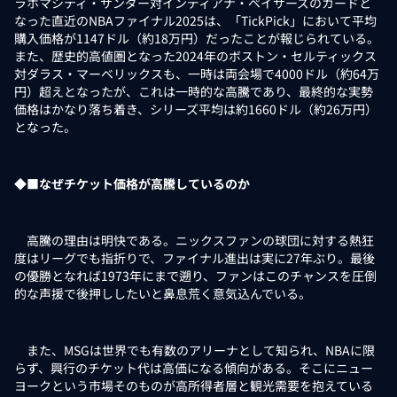
ラホマシティ・サンダー対インディアナ・ペイサーズのカードと
なった直近のNBAファイナル2025は、「TickPick」において平均
購入価格が1147ドル（約18万円）だったことが報じられている。
また、歴史的高値圏となった2024年のボストン・セルティックス
対ダラス・マーベリックスも、一時は両会場で4000ドル（約64万
円）超えとなったが、これは一時的な高騰であり、最終的な実勢
価格はかなり落ち着き、シリーズ平均は約1660ドル（約26万円）
となった。
◆■なぜチケット価格が高騰しているのか
高騰の理由は明快である。ニックスファンの球団に対する熱狂
度はリーグでも指折りで、ファイナル進出は実に27年ぶり。最後
の優勝となれば1973年にまで遡り、ファンはこのチャンスを圧倒
的な声援で後押ししたいと鼻息荒く意気込んでいる。
また、MSGは世界でも有数のアリーナとして知られ、NBAに限
らず、興行のチケット代は高価になる傾向がある。そこにニュー
ヨークという市場そのものが高所得者層と観光需要を抱えている