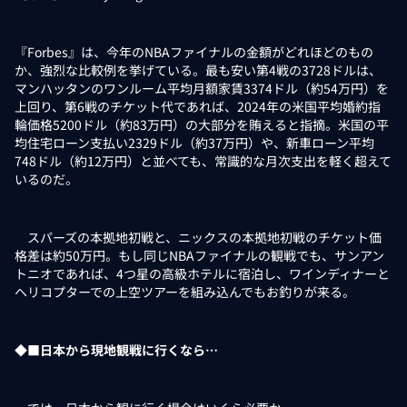
『Forbes』は、今年のNBAファイナルの金額がどれほどのもの
か、強烈な比較例を挙げている。最も安い第4戦の3728ドルは、
マンハッタンのワンルーム平均月額家賃3374ドル（約54万円）を
上回り、第6戦のチケット代であれば、2024年の米国平均婚約指
輪価格5200ドル（約83万円）の大部分を賄えると指摘。米国の平
均住宅ローン支払い2329ドル（約37万円）や、新車ローン平均
748ドル（約12万円）と並べても、常識的な月次支出を軽く超えて
いるのだ。
スパーズの本拠地初戦と、ニックスの本拠地初戦のチケット価
格差は約50万円。もし同じNBAファイナルの観戦でも、サンアン
トニオであれば、4つ星の高級ホテルに宿泊し、ワインディナーと
ヘリコプターでの上空ツアーを組み込んでもお釣りが来る。
◆■日本から現地観戦に行くなら…