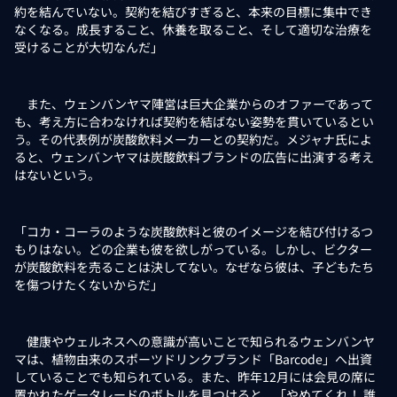
約を結んでいない。契約を結びすぎると、本来の目標に集中でき
なくなる。成長すること、休養を取ること、そして適切な治療を
受けることが大切なんだ」
また、ウェンバンヤマ陣営は巨大企業からのオファーであって
も、考え方に合わなければ契約を結ばない姿勢を貫いているとい
う。その代表例が炭酸飲料メーカーとの契約だ。メジャナ氏によ
ると、ウェンバンヤマは炭酸飲料ブランドの広告に出演する考え
はないという。
「コカ・コーラのような炭酸飲料と彼のイメージを結び付けるつ
もりはない。どの企業も彼を欲しがっている。しかし、ビクター
が炭酸飲料を売ることは決してない。なぜなら彼は、子どもたち
を傷つけたくないからだ」
健康やウェルネスへの意識が高いことで知られるウェンバンヤ
マは、植物由来のスポーツドリンクブランド「Barcode」へ出資
していることでも知られている。また、昨年12月には会見の席に
置かれたゲータレードのボトルを見つけると、「やめてくれ！ 誰