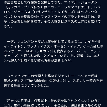
の広告塔として存在感を発揮してきた。マイケル・ジョーダン
（元シカゴ・ブルズほか）はコカ・コーラやマクドナルド、レブ
ロン・ジェームズ（ロサンゼルス・レイカーズ）はペプシやタコ
ベルといった炭酸飲料やファストフードのブランドをはじめ、数
多くの企業と契約を結び、その人気をビジネスの世界にも広げて
きた。
一方、ウェンバンヤマが現在契約している企業は、ナイキやル
イ・ヴィトン、ファナティクス・オーセンティック、ゲーム会社の
2Kスポーツ、H-E-B（テキサス州を代表するスーパーマーケット
チェーン）と限られた数にとどまっている。その背景には、本人
と代理人が共有する明確な方針があるようだ。
ウェンバンヤマの代理人を務めるジェレミー・メジャナ氏は、
現地メディア『The Athletic』の取材に対し、スポンサー契約を厳
選する理由について明かした。
「私たちの哲学は、必要以上に彼の気を散らせたくないというこ
とだ。集中力を維持してほしい。そのため、彼はあまり多くの契