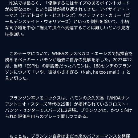
NBAでは長らく、「優勝するにはサイズのあるポイントガード
が必要なのか」という議論が繰り返されてきた。アイザイア・ト
ーマス（元デトロイト・ピストンズ）やステフィン・カリー（ゴ
ールデンステイト・ウォリアーズ）といった例外を除いて、小柄
な司令塔を中心に据えて頂点へ到達することは難しいという見方
は根強い。
このテーマについて、WNBAのラスベガス・エーシズで指揮官を
務めるベッキー・ハモンが過去に自身の見解を示した。2023年12
月、当時『ESPN』の解説者だったハモンは、188センチのブラン
ソンについて「いや、彼は小さすぎる（Nah, he too small）」と
言い切った。
ブランソン率いるニックスは、ハモンの永久欠番（WNBAサン
アントニオ・スターズ時代の25番）が掲げられているフロスト・
バンク・センターでスパーズに2連勝。ブランソンは、かつて向け
られた評価を自らのプレーで覆しつつある。
もっとも、ブランソン自身はまだ本来のパフォーマンスを発揮