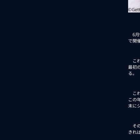
6月
で開催
これ
最初
る。
これ
この
末に
その
きれ