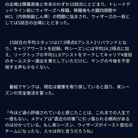
の出場は開幕直後と年末のわずか10試合にとどまり、トレードデ
ッドライン前にウィザーズへ移籍。移籍後も大腿四頭筋や
MCL（内側側副じん帯）の問題に悩まされ、ウィザーズの一員と
しては5試合の出場にとどまった。
15試合の平均スタッツは17.9得点8アシスト2リバウンドとな
り、キャリアワーストを記録。昨シーズンには平均24.2得点に加
え、リーグトップの平均11.6アシストをマークしてキャリア4度目
のオールスター選出を果たしていただけに、ヤングの今後を不安
視する声も少なくない。
番組でヤングは、現在は健康を取り戻していると語り、来シー
ズンの完全復活を誓った。
「今ほど過小評価されていると感じたことは、これまでの人生で
一度もない。メディアは“直近の印象”に引っ張られる傾向がある
のは分かっている。もし来シーズン、ウィザーズがイースト首位の
チームになったら、人々は何と言うだろうね」