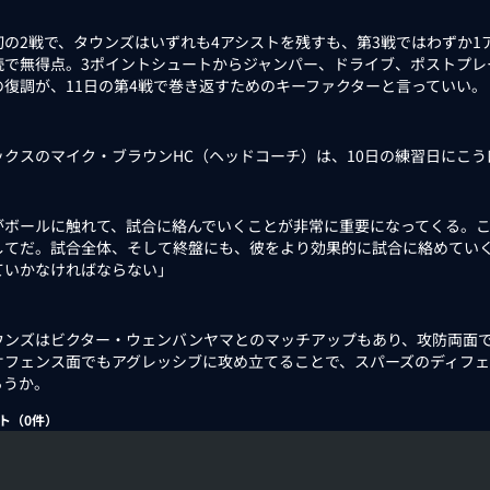
の2戦で、タウンズはいずれも4アシストを残すも、第3戦ではわずか1
続で無得点。3ポイントシュートからジャンパー、ドライブ、ポストプレ
の復調が、11日の第4戦で巻き返すためのキーファクターと言っていい。
クスのマイク・ブラウンHC（ヘッドコーチ）は、10日の練習日にこう
がボールに触れて、試合に絡んでいくことが非常に重要になってくる。こ
してだ。試合全体、そして終盤にも、彼をより効果的に試合に絡めてい
ていかなければならない」
ンズはビクター・ウェンバンヤマとのマッチアップもあり、攻防両面で
オフェンス面でもアグレッシブに攻め立てることで、スパーズのディフ
ろうか。
ト（
0
件）