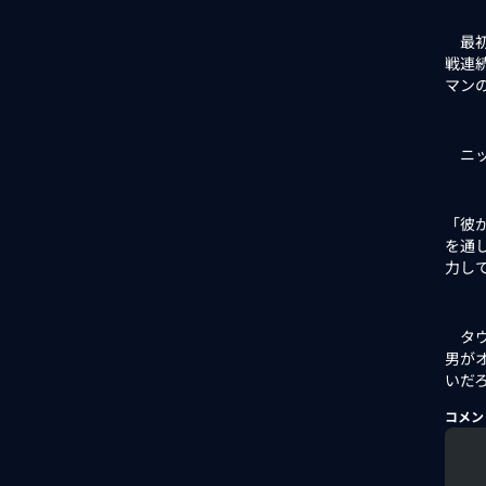
最初
戦連
マン
ニッ
「彼
を通
力し
タウ
男が
いだ
コメン