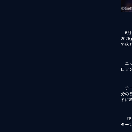
6月
202
で落
ニッ
ロッ
チー
分の
ドに
『E
ター