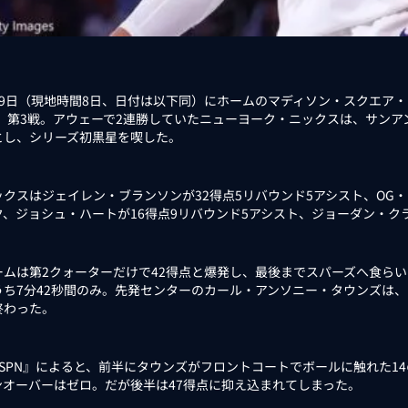
9日（現地時間8日、日付は以下同）にホームのマディソン・スクエア・
6」第3戦。アウェーで2連勝していたニューヨーク・ニックスは、サンアン
とし、シリーズ初黒星を喫した。
クスはジェイレン・ブランソンが32得点5リバウンド5アシスト、OG・
ク、ジョシュ・ハートが16得点9リバウンド5アシスト、ジョーダン・ク
ムは第2クォーターだけで42得点と爆発し、最後までスパーズへ食らい
うち7分42秒間のみ。先発センターのカール・アンソニー・タウンズは、
終わった。
SPN』によると、前半にタウンズがフロントコートでボールに触れた14
ンオーバーはゼロ。だが後半は47得点に抑え込まれてしまった。