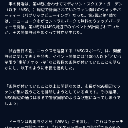
事の発端は、第4戦に合わせてマディソン・スクエア・ガーデン
（以下「MSG」）周辺で計画されていたファン向けのウォッチパ
ーティー（パブリックビューイング）だった。第3戦と第4戦で
は、ニューヨーク市がセントラルパークで無料のウォッチパーテ
ィーを開催。第4戦ではMSG周辺でのイベントが計画されていた
が、その開催許可をめぐって対立が生じた。
試合当日の朝、ニックスを運営する「MSGスポーツ」は、開催
許可に関して声明を発表。イベント開催には“1000人以下”という
制限や“事前チケット制”など複数の条件が付いていたことを明ら
かにし、以下のように市長を批判した。
「条件が付いていたこと以上に問題なのは、市長がMSG周辺でフ
ァンが集い祝うことを排除しようとしている点です。その結果、
MSG周辺の通りはまるで警察国家のような状態になってしまうで
しょう」
ドーランは現地ラジオ局『WFAN』に出演し、「これはウォッチ
パーティーの話ではない。“バスケットボールの聖地”であるMSG