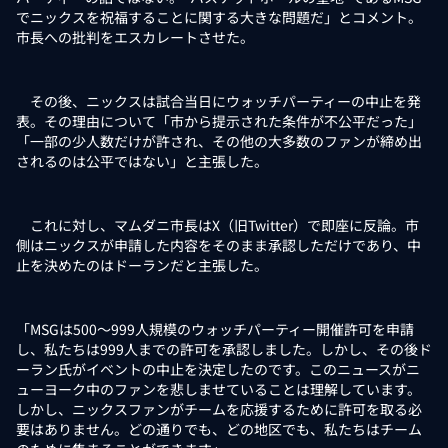
でニックスを祝福することに関する大きな問題だ」とコメント。
市長への批判をエスカレートさせた。
その後、ニックスは試合当日にウォッチパーティーの中止を発
表。その理由について「市から提示された条件が不公平だった」
「一部の少人数だけが許され、その他の大多数のファンが締め出
されるのは公平ではない」と主張した。
これに対し、マムダニ市長はX（旧Twitter）で即座に反論。市
側はニックスが申請した内容をそのまま承認しただけであり、中
止を決めたのはドーランだと主張した。
「MSGは500～999人規模のウォッチパーティー開催許可を申請
し、私たちは999人までの許可を承認しました。しかし、その後ド
ーラン氏がイベントの中止を決定したのです。このニュースがニ
ューヨーク中のファンを悲しませていることは理解しています。
しかし、ニックスファンがチームを応援するために許可を取る必
要はありません。どの通りでも、どの地区でも、私たちはチーム