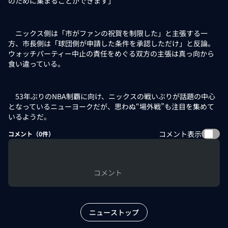
のために集まることができます」
ニックス側は「市がファンの祝賀を制限した」と主張する一
方、市長側は「球団側が申請した条件を承認しただけ」と反論。
ウォッチパーティー中止の責任をめぐる双方の主張は真っ向から
食い違っている。
53年ぶりのNBA制覇に向け、ニックスの戦いぶりが話題の中心
となっているニューヨークだが、思わぬ“場外戦”も注目を集めて
いるようだ。
コメント表示
コメント（
0
件）
コメント
ニューストップ