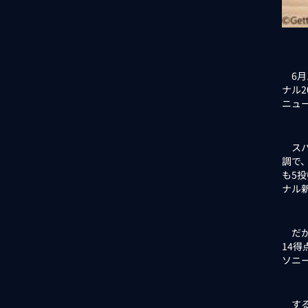
6月
ナル2
ニュ
スパ
調で
も5投
ナル
だが
14
ソニ
する