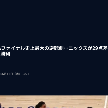
BAファイナル史上最大の逆転劇…ニックスが29点
に勝利
年06月11日（木）05:21