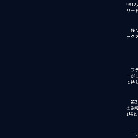
98
リー
残り
ック
ブラ
ーが
で持
第3
の逆
1勝
ニッ