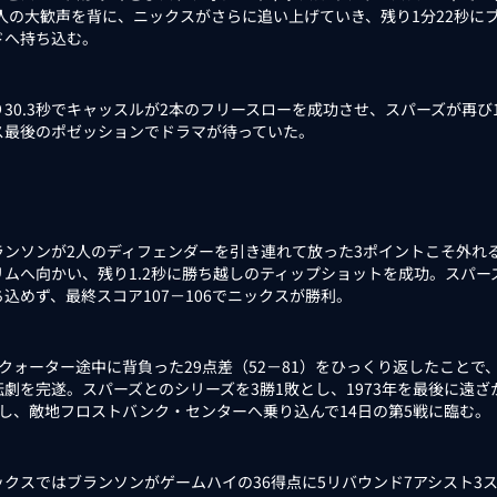
12人の大歓声を背に、ニックスがさらに追い上げていき、残り1分22秒に
ドへ持ち込む。
30.3秒でキャッスルが2本のフリースローを成功させ、スパーズが再び1
ス最後のポゼッションでドラマが待っていた。
ンソンが2人のディフェンダーを引き連れて放った3ポイントこそ外れ
リムへ向かい、残り1.2秒に勝ち越しのティップショットを成功。スパ
ち込めず、最終スコア107－106でニックスが勝利。
クォーター途中に背負った29点差（52－81）をひっくり返したことで
転劇を完遂。スパーズとのシリーズを3勝1敗とし、1973年を最後に遠ざ
とし、敵地フロストバンク・センターへ乗り込んで14日の第5戦に臨む。
クスではブランソンがゲームハイの36得点に5リバウンド7アシスト3ス