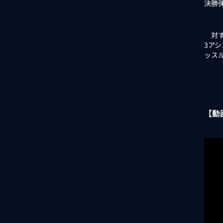
決勝
対す
3ア
ッス
【動