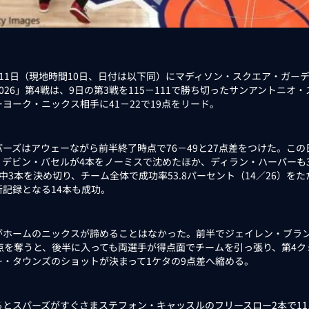
11日（現地時間10日、日付は以下同）にマディソン・スクエア・ガーデ
026」第4戦は、9日の第3戦を115－111で勝ち切ったサンアントニ
ーヨーク・ニックス相手に41－22で19点をリード。
ーズはアウェーながら前半終了時点で76－49と27点差をつけた。この
、デビン・バセルが4本をノーミスで沈めたほか、ディラン・ハーパーも
中3本を決め切り、チーム全体で成功率53.8パーセント（14／26）を
新記録となる14本も成功。
ホームのニックスが諦めることはなかった。前半でジェイレン・ブランソ
得点を奪うと、後半に入っても両選手が得点面でチームを引っ張り、第4ク
ー・タウンズのショットが決まって1ケタの9点差へ縮める。
とスパーズがすぐさまステフォン・キャッスルのフリースロー2本で11点