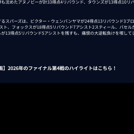
弾も沈めたアヌノビーが計33得点4リバウンド、タウンズが13得点10リ
るスパーズは、ビクター・ウェンバンヤマが24得点13リバウンド3ブロ
シスト、フォックスが18得点5リバウンド7アシスト2スティール、バセル
ルが13得点5リバウンド5アシストを残すも、痛恨の大逆転負けを喫して
画】2026年のファイナル第4戦のハイライトはこちら！