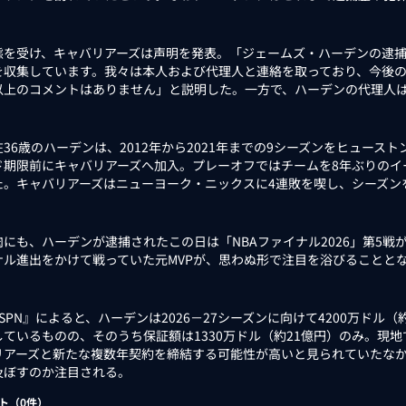
を受け、キャバリアーズは声明を発表。「ジェームズ・ハーデンの逮捕
を収集しています。我々は本人および代理人と連絡を取っており、今後
以上のコメントはありません」と説明した。一方で、ハーデンの代理人
36歳のハーデンは、2012年から2021年までの9シーズンをヒュース
ド期限前にキャバリアーズへ加入。プレーオフではチームを8年ぶりのイ
た。キャバリアーズはニューヨーク・ニックスに4連敗を喫し、シーズン
にも、ハーデンが逮捕されたこの日は「NBAファイナル2026」第5戦
ナル進出をかけて戦っていた元MVPが、思わぬ形で注目を浴びることと
PN』によると、ハーデンは2026－27シーズンに向けて4200万ドル
しているものの、そのうち保証額は1330万ドル（約21億円）のみ。現
リアーズと新たな複数年契約を締結する可能性が高いと見られていたな
及ぼすのか注目される。
ト（
0
件）