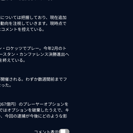
については把握しており、現在追加
の動向を注視していきます。現時点で
はコメントを控えている。
トン・ロケッツでプレー。今年2月のト
ースタン・カンファレンス決勝進出へ
を終えている。
が開催される。わずか数週間前までフ
なった。
（約67億円）のプレーヤーオプションを
地ではオプションを破棄したうえで、キ
か、今回の逮捕が今後にどのような影
コメント表示