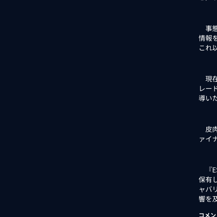
事態
情報
これ
現在
レー
導い
皮肉
ァイ
『ES
保有
ャバ
響を
コメン