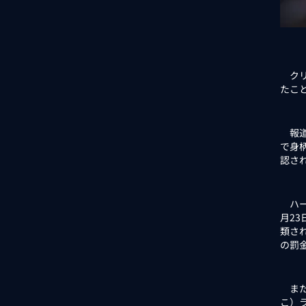
クリ
たこ
報道
で身
認さ
ハー
月23
類さ
の罰
また、
こ）