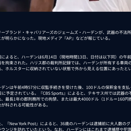
ーブランド・キャバリアーズのジェームズ・ハーデンが、武器の不法所
とが明らかになった。現地メディア『AP』などが報じている。
によると、ハーデンは6月14日（現地時間13日、日付は以下同）の午前
柄を拘束された。ハリス郡の裁判所記録では、ハーデンが所有する車両
れ、ホルスターに収納されていない状態で外から見える位置にあったと
デンは午前4時57分に収監手続きを受けた後、100ドルの保釈金を支払
日に予定されている。『CBS Sports』によると、テキサス州では武
れ、最長1年の郡刑務所での拘禁、または最大4000ドル（1ドル＝160
金が科される可能性がある。
『New York Post』によると、36歳のハーデンは逮捕前に大人数
ラウンジを訪れていたという。なお、ハーデンにはこれまで逮捕歴や犯