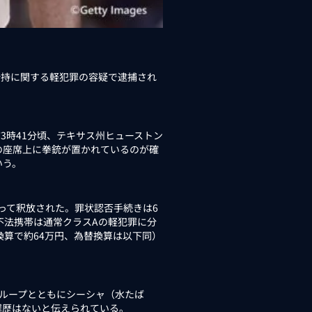
持に関する軽犯罪の容疑で逮捕され
3時41分頃、テキサス州ヒューストン
の座席上に拳銃が置かれているのが確
いう。
って釈放された。罪状認否手続きは6
器の不法携帯は通常クラスAの軽犯罪に分
円換算で約64万円、為替換算は以下同）
のグループとともにシーシャ（水たば
罪歴はないと伝えられている。