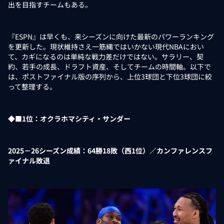
出を目指すチームもある。
『ESPN』は早くも、来シーズンに向けた最新のパワーランキング
を更新した。現状維持さえ一筋縄ではいかない現代NBAにおい
て、カギになるのは単純な戦力差だけではない。サラリー、契
約、若手の成長、ドラフト資産、そしてチームの時間軸。以下で
は、ポストファイナル版の序列から、上位3球団と下位3球団に絞
って整理する。
◆■1位：オクラホマシティ・サンダー
2025－26シーズン成績：64勝18敗（西1位）／カンファレンスフ
ァイナル敗退