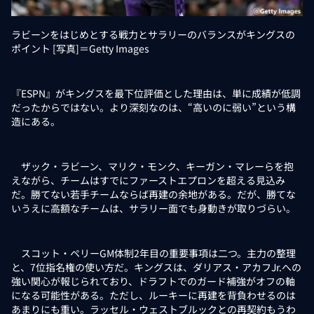
ラビーンをはじめとする戦力とサラリーのバランスがキングスの
ポイント [写真]＝Getty Images
『ESPN』がキングスを最下位評価とした理由は、単に成績が低調
だったからではない。より深刻なのは、“高いのに弱い”という構
造にある。
ザック・ラビーン、マリク・モンク、キーガン・マレーらを抱
えながら、チームはすでにファーストエプロンを超える見込み
だ。勝てない若手チームならば再建の余地がある。だが、勝てな
いうえに高額なチームは、サラリー面でも身動きが取りづらい。
スコット・ペリーGM体制2年目の重要事項は二つ。主力の整理
と、7位指名権の使い方だ。キングスは、ダリアス・アカフJr.への
強い関心が報じられており、ドラフトでのガード補強がオフの軸
になる可能性がある。ただし、ルーキーに再建を背負わせるのは
あまりにも重い。ラッセル・ウェストブルックとの再契約もうわ