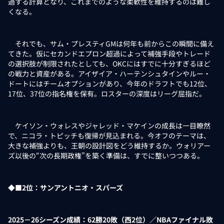
過する計算となり、これまでのような柔軟性を維持するのは難し
くなる。
それでも、サム・プレスティGMは何年も前からこの瞬間に備え
てきた。仮にセカンドエプロン超過によって補強手段やトレード
の選択肢が制限されたとしても、OKCにはすでに十分すぎるほど
の戦力と資産がある。アイザイア・ハーテンシュタインやルー・
ドートにはチームオプションがあり、今年のドラフトでも12位、
17位、37位の指名権を保有。ロスターの深度はリーグ屈指だ。
ケイソン・ウォレスやジャレッド・マケインの成長は一目瞭然
で、ニコラ・トピッチも復帰が見込まれる。今オフのテーマは、
大きな補強よりも、王朝の設計図をどう維持するか。ウォリアー
ズ以後の“次の長期政権”を築く準備は、すでに整いつつある。
◆■2位：サンアントニオ・スパーズ
2025－26シーズン成績：62勝20敗（西2位）／NBAファイナル敗