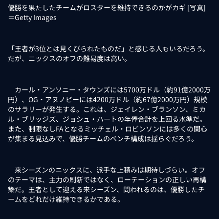
優勝を果たしたチームがロスターを維持できるのかがカギ [写真]
＝Getty Images
「王者が3位とは見くびられたものだ」と感じる人もいるだろう。
だが、ニックスのオフの難易度は高い。
カール・アンソニー・タウンズには5700万ドル（約91億2000万
円）、OG・アヌノビーには4200万ドル（約67億2000万円）規模
のサラリーが発生する。これは、ジェイレン・ブランソン、ミカ
ル・ブリッジズ、ジョシュ・ハートの年俸合計を上回る水準だ。
また、制限なしFAとなるミッチェル・ロビンソンには多くの関心
が集まる見込みで、優勝チームのベンチ構成は揺らぐだろう。
来シーズンのニックスに、派手な上積みは期待しづらい。オフ
のテーマは、主力の刷新ではなく、ローテーションの正しい再構
築だ。王者として迎える来シーズン、問われるのは、優勝したチ
ームをどれだけ維持できるかである。