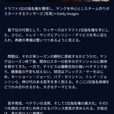
ドラフト1位の指名権を獲得し、ヤングを中心としたチーム作りが
スタートするウィザーズ [写真]＝Getty Images
最下位の代償として、ウィザーズはドラフト1位指名権を手にし
た。さらに、トレイ・ヤングとアンソニー・デイビスを冬に迎え
入れ、再建の準備は整いつつあるように見える。
問題は、それが来シーズンの勝利に直結するかどうかだ。ヤン
グはシーズン終了後、既存ロスターの若手のポテンシャルに期待
を寄せてきた。一方で、デイビスは優勝志向の強いベテランであ
り、健康面の不安も拭えない。球団はアレックス・サーをはじ
め、キーショーン・ジョージ、バブ・カリントン、トレイ・ジョ
ンソンら、伸び代のある若手を多く抱える。そこに1位指名候補を
どうかみ合わせるかも、大きなテーマとなる。
若手育成、ベテランの活用、そして1位指名権の最大化。その3
つを競合させずに共存させるバランス感覚が求められる。方程式
は、見た目以上に複雑だ。