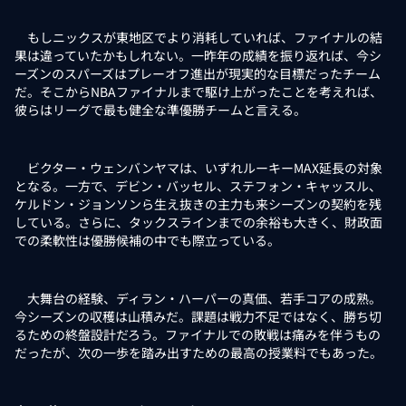
もしニックスが東地区でより消耗していれば、ファイナルの結
果は違っていたかもしれない。一昨年の成績を振り返れば、今シ
ーズンのスパーズはプレーオフ進出が現実的な目標だったチーム
だ。そこからNBAファイナルまで駆け上がったことを考えれば、
彼らはリーグで最も健全な準優勝チームと言える。
ビクター・ウェンバンヤマは、いずれルーキーMAX延長の対象
となる。一方で、デビン・バッセル、ステフォン・キャッスル、
ケルドン・ジョンソンら生え抜きの主力も来シーズンの契約を残
している。さらに、タックスラインまでの余裕も大きく、財政面
での柔軟性は優勝候補の中でも際立っている。
大舞台の経験、ディラン・ハーパーの真価、若手コアの成熟。
今シーズンの収穫は山積みだ。課題は戦力不足ではなく、勝ち切
るための終盤設計だろう。ファイナルでの敗戦は痛みを伴うもの
だったが、次の一歩を踏み出すための最高の授業料でもあった。