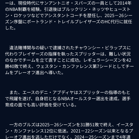
ーは、現役時代にサンアントニオ・スパーズの一員として2014年
のNBA制覇を経験。引退後はブルックリン・ネッツやヒュースト
ン・ロケッツなどでアシスタントコーチを歴任し、2025－26シー
ズン序盤にポートランド・トレイルブレイザーズのHC代行に就任
した。
違法賭博関与の疑いで逮捕されたチャウンシー・ビラップスに
代わりブレイザーズの指揮を執ったスプリッターは、難しい状況
のなかでチームを立て直すことに成功。レギュラーシーズンを42
勝40敗で終え、ウェスタン・カンファレンス第7シードとしてチー
ムをプレーオフ進出へ導いた。
また、エースのデニ・アブディヤはスプリッターの指導のもと
で飛躍を遂げ、自身初となるNBAオールスター選出を達成。選手
育成の面でも高い評価を受けている。
一方のブルズは2025－26シーズンを31勝51敗で終え、イースタ
ン・カンファレンス12位に低迷。2021－22シーズン以来となるプ
レーオフ進出を逃しただけでなく、2024－25シーズンまで4年連