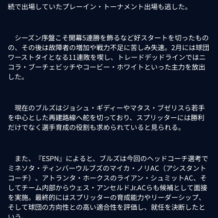
続で出場していたプレーイン・トーナメント出場も逃した。
シーズン序盤こそ開幕5連勝を飾るなど好スタートを切ったもの
の、その後は故障者の増加や戦力不足に苦しみ失速。2月には球団
ワーストタイとなる11連敗を喫し、トレードデッドラインではニ
コラ・ブーチェビッチやコービー・ホワイトといった主力を放出
した。
現在のブルズはジョシュ・ギディーやマタス・ブゼリスら若手
を中心とした再建路線へ舵を切っており、スプリッターには勝利
だけでなく選手育成の役割も求められていると見られる。
また、『ESPN』によると、ブルズは今回のヘッドコーチ選考で
ミネソタ・ティンバーウルブズのマイカ・ノリAC（アシスタント
コーチ）、アトランタ・ホークスのライアン・シュミットAC、そ
してチーム内部からウェス・アンセルドJr.ACらも候補として面接
を実施。最終的にはスプリッターの育成能力やリーダーシップ、
そして球団の方向性との高い適合性を評価し、就任を決断したと
いう。