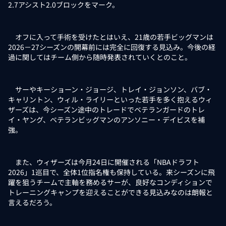
2.7アシスト2.0ブロックをマーク。
オフに入って手術を受けたとはいえ、21歳の若手ビッグマンは
2026－27シーズンの開幕前には完全に回復する見込み。今後の経
過に関してはチーム側から随時発表されていくとのこと。
サーやキーショーン・ジョージ、トレイ・ジョンソン、バブ・
キャリントン、ウィル・ライリーといった若手を多く抱えるウィ
ザーズは、今シーズン途中のトレードでベテランガードのトレ
イ・ヤング、ベテランビッグマンのアンソニー・デイビスを補
強。
また、ウィザーズは今月24日に開催される「NBAドラフト
2026」1巡目で、全体1位指名権も保持している。来シーズンに飛
躍を狙うチームで主軸を務めるサーが、良好なコンディションで
トレーニングキャンプを迎えることができる見込みなのは朗報と
言えるだろう。