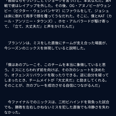
「普段ならそういうことでジョークを言うけど、本気なんだ。第4
戦で彼はレイアップを外した。その後、OG・アヌノビーがウェン
ビー（ビクター・ウェンバンヤマ）にファウルをして、ジョシュ
は床に倒れて両手で顔を覆ってうなだれた。そこに、僕とKAT（カ
ール・アンソニー・タウンズ）、ホセ・アルバラードが駆け寄っ
て、『立て、大丈夫だ』と声をかけたんだ」
ブランソンは、ミスをした直後にチームが支え合った場面が、
今シーズンのニックスを体現していると説明した。
「僕はあのプレーこそ、このチームを本当に象徴していると思
う。ミスにとらわれず前を向けば、その次のシュートを決めた
り、オフェンスリバウンドを取ったりできる。逆に自分を疑って
しまったとき、チームメイトが『大丈夫だ』と励ましてくれる。
そのことが、次のプレーを成功させる自信につながるんだ」
今ファイナルでのニックスは、二桁ビハインドを背負った試合
でも、勝敗を左右しかねないミスを犯した直後でも冷静さを失わ
なかった。