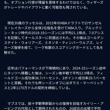
も、オプション行使が残留を意味するわけではなく、ウィザーズ
がトレードやバイアウトに動く可能性も残されている。
現在30歳のラッセルは、2015年のNBAドラフトでロサンゼル
ス・レイカーズから全体2位指名を受けてNBA入り。ブルックリ
ン・ネッツ時代の2018-19シーズンには平均21.1得点、7.0アシス
トを記録してオールスターに初選出された。その後はゴールデン
ステイト・ウォリアーズ、ミネソタ・ティンバーウルブズ、レイ
カーズ復帰を経て、リーグ有数のスコアリングガードとして名を
馳せた。
近年はパフォーマンスが下降傾向にあり、2024-25シーズン途中
にネッツへ移籍した後は、シーズン後半戦で平均12.9得点、フィ
ールドゴール成功率36.7パーセント、3ポイント成功率29.7パーセ
ントと苦戦。それでも昨シーズンオフにはダラス・マーベリック
スと2年1170万ドルの契約を締結している。
マブスでは、前十字靭帯断裂からの復帰を目指すカイリー・ア
ービングの代役として期待されたものの、26試合の出場で平均