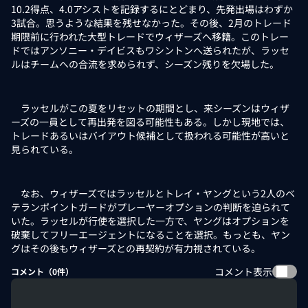
10.2得点、4.0アシストを記録するにとどまり、先発出場はわずか
3試合。思うような結果を残せなかった。その後、2月のトレード
期限前に行われた大型トレードでウィザーズへ移籍。このトレー
ドではアンソニー・デイビスもワシントンへ送られたが、ラッセ
ルはチームへの合流を求められず、シーズン残りを欠場した。
ラッセルがこの夏をリセットの期間とし、来シーズンはウィザ
ーズの一員として再出発を図る可能性もある。しかし現地では、
トレードあるいはバイアウト候補として扱われる可能性が高いと
見られている。
なお、ウィザーズではラッセルとトレイ・ヤングという2人のベ
テランポイントガードがプレーヤーオプションの判断を迫られて
いた。ラッセルが行使を選択した一方で、ヤングはオプションを
破棄してフリーエージェントになることを選択。もっとも、ヤン
グはその後もウィザーズとの再契約が有力視されている。
コメント表示
コメント（
0
件）