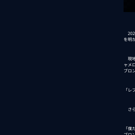
20
を明
現地
ャメ
ブロ
「レ
さら
「僕
ブロ