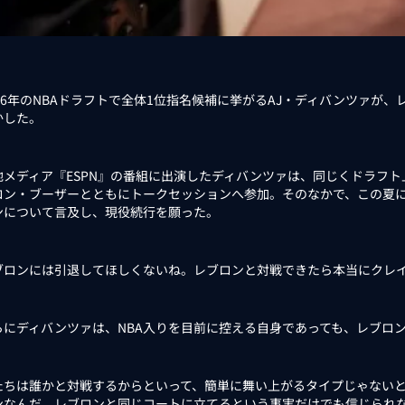
26年のNBAドラフトで全体1位指名候補に挙がるAJ・ディバンツァが
かした。
メディア『ESPN』の番組に出演したディバンツァは、同じくドラフト
ロン・ブーザーとともにトークセッションへ参加。そのなかで、この夏に
ンについて言及し、現役続行を願った。
ブロンには引退してほしくないね。レブロンと対戦できたら本当にクレ
にディバンツァは、NBA入りを目前に控える自身であっても、レブロ
たちは誰かと対戦するからといって、簡単に舞い上がるタイプじゃない
ンなんだ。レブロンと同じコートに立てるという事実だけでも信じられ