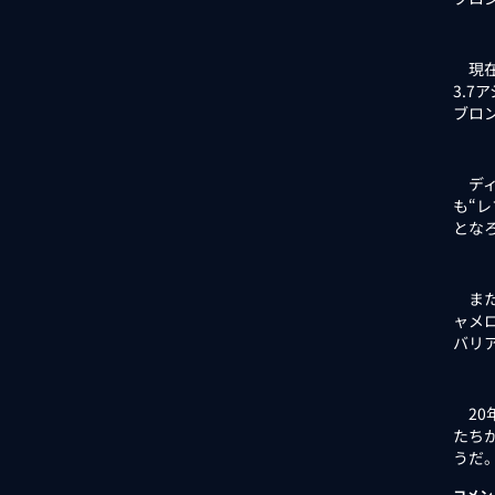
現在1
3.
ブロ
ディ
も“
とな
また
ャメ
バリ
20
たち
うだ
コメン