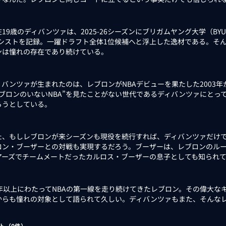
9歳のディバンツァは、2025-26シーズンにブリガムヤング大学（BYU）
7アシストを記録。一躍ドラフト全体1位候補へと浮上した逸材である。そ
ンは憧れの存在であり続けている。
バンツァが生まれたのは、レブロンがNBAデビューを果たした2003年か
レブロンのいないNBA”を見たことがない世代であるディバンツァにとっ
ろうとしている。
、もしレブロンが来シーズンも現役を続行すれば、ディバンツァだけで
ロン・ブーザーとの対戦も実現するだろう。ブーザーは、レブロンのル
アーズでチームメートだったカルロス・ブーザーの息子としても知られ
年以上にわたってNBAの第一線を走り続けてきたレブロン。その偉大な
からも憧れの対象として語られて久しい。ディバンツァもまた、そんな
。
ト（
0
件）