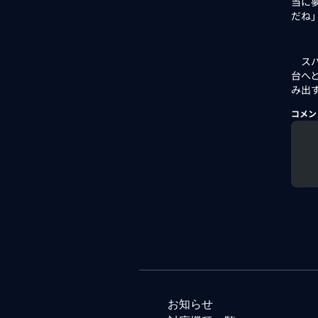
当に
だね
スパ
台へ
み出
コメン
お知らせ