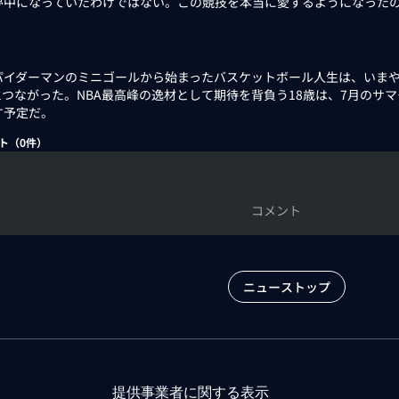
夢中になっていたわけではない。この競技を本当に愛するようになった
」
イダーマンのミニゴールから始まったバスケットボール人生は、いまやN
とつながった。NBA最高峰の逸材として期待を背負う18歳は、7月のサ
す予定だ。
ト（
0
件）
コメント
ニューストップ
提供事業者に関する表示