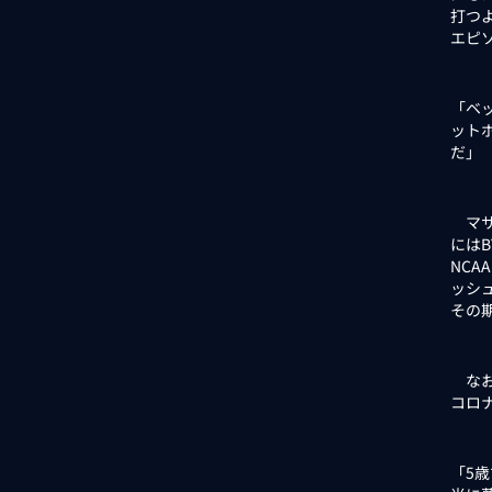
打つ
エピ
「ベ
ット
だ」
マサ
にはB
NC
ッシ
その
なお
コロ
「5