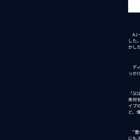
AJ
した
かし
ディ
っか
「父
来何
イプ
ど、
“豊
にも