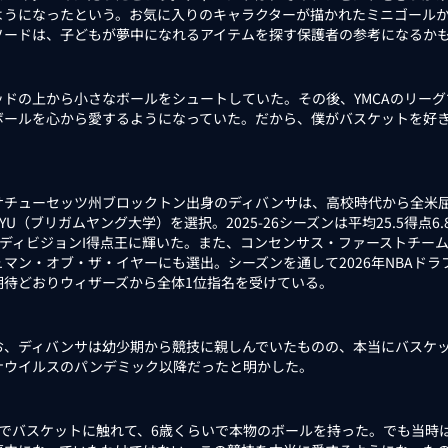
ようになったという。お気に入りのキャラクターが描かれたミニゴールか
ソードは、子どもが夢中になれるアイテムを探す保護者の参考になるか
ッドの上から小さなボールをシュートしていた。その後、YMCAのリー
ボールを心から愛するようになっていた。だから、僕がバスケットを好
チューセッツ州ブロックトン出身のディバンサは、高校時代から全米屈
YU（ブリガムヤング大学）を選択。2025-26シーズンは平均25.5得点6
AAディビジョンI得点王に輝いた。また、コンセンサス・ファーストチー
ュマン・オブ・ザ・イヤーにも選出。シーズンを通して2026年NBAド
期待どおりウィザーズから全体1位指名を受けている。
、ディバンサは幼少期から競技に親しんでいたものの、本当にバスケッ
ナウイルスのパンデミック以降だったと明かした。
歳でバスケットに触れて、6歳くらいで本物のボールを持った。でも当時