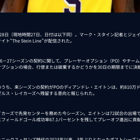
28日（現地時間27日、日付は以下同）。マーク・スタイン記者とジェ
イト“The Stein Line”が配信された。
26－27シーズンの契約に関して、プレーヤーオプション（PO）やチー
オプションの場合、行使または破棄するかどうかを30日の期限までに決
うち、来シーズンの契約がPOのディアンドレ・エイトンは、約810万ド
ゼルス・レイカーズへ残留する意向と報じられた。
カーズで先発センターを務めた今シーズン。エイトンは72試合の出場で平均1
にフィールドゴール成功率67.1パーセントを残してプレーオフ進出に貢
ックス・サンズ時代の2023年以来、3年ぶりとなったポストシーズンでは