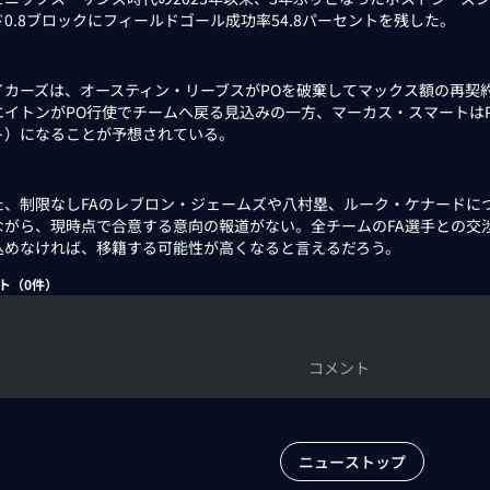
0.8ブロックにフィールドゴール成功率54.8パーセントを残した。
カーズは、オースティン・リーブスがPOを破棄してマックス額の再契約
エイトンがPO行使でチームへ戻る見込みの一方、マーカス・スマートはP
ト）になることが予想されている。
、制限なしFAのレブロン・ジェームズや八村塁、ルーク・ケナードに
ながら、現時点で合意する意向の報道がない。全チームのFA選手との交
込めなければ、移籍する可能性が高くなると言えるだろう。
ト（
0
件）
コメント
ニューストップ