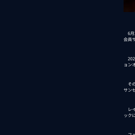
6月
会員サ
20
ョン
その
サン
レイ
ック
フェニ