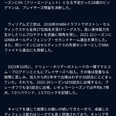
ーズンにFA（フリーエージェント）となる予定だった28歳のビッ
グマンは、ブレイザーズ残留を決断した。
ウィリアムズ三世は、2018年のNBAドラフトでボストン・セル
ティックスから全体27位指名を受けリーグ入り。高い身体能力を
生かしたリムプロテクトを武器に頭角を現し、2021-22シーズンに
はNBAオールディフェンシブ・セカンドチーム選出を果たした。
また、同シーズンにはセルティックスの先発センターとしてNBA
ファイナル進出にも貢献した。
2023年10月に、ドリュー・ホリデーのトレードの一環でマルコ
ム・ブログドンとともにブレイザーズへ加入。その後は度重なる
故障に苦しみ、加入から約1年半で出場はわずか26試合にとどまっ
ていた。それでも、2025-26シーズンは59試合に出場すると、プ
レーオフでも全5試合に出場。レギュラーシーズンでは平均6.7得
点、7.0リバウンド、1.5ブロックを記録した。
キャリアを通じて故障との戦いが続いてきた一方で、卓越した
ディフェンス能力はリーグでも高く評価されており、キャリア平