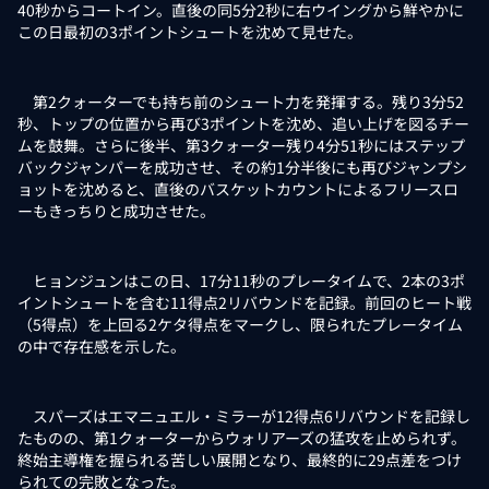
40秒からコートイン。直後の同5分2秒に右ウイングから鮮やかに
この日最初の3ポイントシュートを沈めて見せた。
第2クォーターでも持ち前のシュート力を発揮する。残り3分52
秒、トップの位置から再び3ポイントを沈め、追い上げを図るチー
ムを鼓舞。さらに後半、第3クォーター残り4分51秒にはステップ
バックジャンパーを成功させ、その約1分半後にも再びジャンプシ
ョットを沈めると、直後のバスケットカウントによるフリースロ
ーもきっちりと成功させた。
ヒョンジュンはこの日、17分11秒のプレータイムで、2本の3ポ
イントシュートを含む11得点2リバウンドを記録。前回のヒート戦
（5得点）を上回る2ケタ得点をマークし、限られたプレータイム
の中で存在感を示した。
スパーズはエマニュエル・ミラーが12得点6リバウンドを記録し
たものの、第1クォーターからウォリアーズの猛攻を止められず。
終始主導権を握られる苦しい展開となり、最終的に29点差をつけ
られての完敗となった。