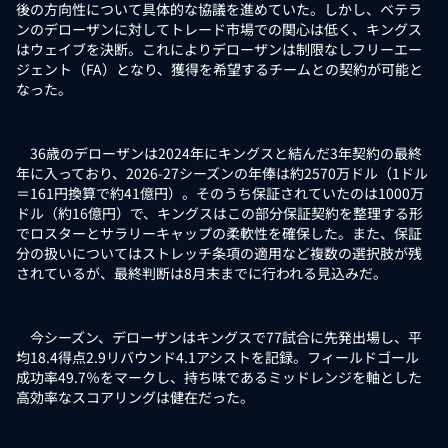
後の方向性について具体的な協議を進めていた。しかし、ベテラ
ンのデローザンに対してトレード市場での関心は低く、キングス
はウェイブを決断。これによりデローザンは制限なしフリーエー
ジェント（FA）となり、獲得を希望するチームとの契約が可能と
なった。
36歳のデローザンは2024年にキングスと結んだ3年契約の最終
年に入っており、2026-27シーズンの年俸は約2570万ドル（1ドル
＝161円換算で約41億円）。そのうち保証されていたのは1000万
ドル（約16億円）で、キングスはこの部分保証契約を整理する形
でロスターとサラリーキャップの柔軟性を確保した。また、保証
分の扱いについてはストレッチ条項の適用など複数の選択肢が残
されているが、最終判断は8月末までに行われる見込みだ。
今シーズン、デローザンはキングスで77試合に先発出場し、平
均18.4得点2.9リバウンド4.1アシストを記録。フィールドゴール
成功率49.7％をマークし、持ち味であるミッドレンジを軸とした
高効率なスコアリングは健在だった。