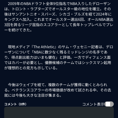
2009年のNBAドラフト全体9位指名でNBA入りしたデローザン
は、トロント・ラプターズでオールスター級の地位を確立。その
後はサンアントニオ・スパーズ、シカゴ・ブルズを経て2024年に
キングスへ加入。これまでオールスター選出6回、オールNBA選出
3回を誇るリーグ屈指のスコアラーとして長年トップレベルでプレ
ーを続けてきた。
現地メディア『The Athletic』のサム・ヴェセニー記者は、デロ
ーザンについて「NBAに数少なく残るミッドレンジの名手であ
り、得点創出能力はいまも健在」と評価。一方でディフェンス面
ではカバーが必要とし、優勝候補のチームではシックスマン起用
が理想的との見方も示している。
今後はウェイブを経て、複数のチームが獲得に動くとみられ
る。ベテランスコアラーの市場価値が改めて試される中、その去
就には今後も大きな注目が集まる。
コメント表示
コメント（
0
件）