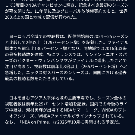
して3度目のNBAチャンピオンに輝き、記念すべき最初のシーズン
が幕を閉じた。11年間に及ぶグローバル放映権契約のもと、世界
200以上の国と地域で配信が行われた。
ヨーロッパ全域での視聴数は、配信開始前の2024－25シーズン
と比較して2倍以上（129パーセント増）を記録した。ファイナル
単体でも前年比130パーセント増となり、同地域では2016年以来
の最多視聴数を達成。特にフランスでは、サンアントニオ・スパ
ーズのビクター・ウェンバンヤマがファイナルに進出したことで
注目が高まり、視聴数は前年比3倍以上（265パーセント増）へと
急増した。ニックス対スパーズのシリーズは、同国における過去
最高の視聴者数をたたき出している。
日本を含むアジア太平洋地域の主要市場でも、シーズン全体の
視聴者数は前年比29パーセント増加を記録。国内での今後のライ
ブ中継は、河村勇輝が出場するNBAサマーリーグ、WNBAのプレ
ーオフシリーズ、WNBAファイナルがラインナップされている。
なお、「NBA on Prime」は2026年10月に再開される予定だ。