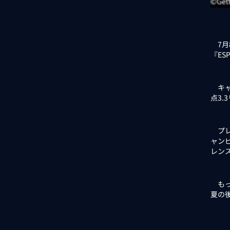
7月
『ES
キャ
点3.
プレー
ャン
レン
もっ
夏の