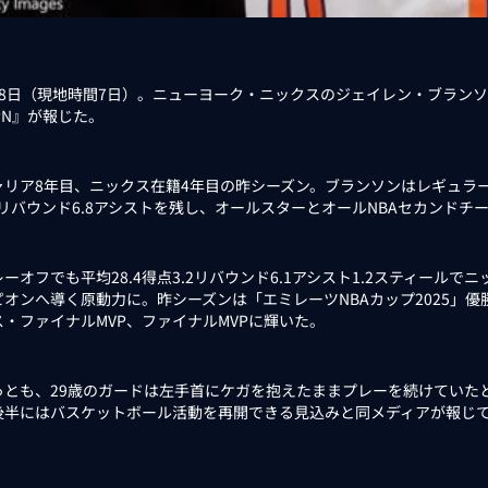
8日（現地時間7日）。ニューヨーク・ニックスのジェイレン・ブラン
PN』が報じた。
リア8年目、ニックス在籍4年目の昨シーズン。ブランソンはレギュラーシ
3リバウンド6.8アシストを残し、オールスターとオールNBAセカンドチ
オフでも平均28.4得点3.2リバウンド6.1アシスト1.2スティールで
ピオンへ導く原動力に。昨シーズンは「エミレーツNBAカップ2025」優
ス・ファイナルMVP、ファイナルMVPに輝いた。
とも、29歳のガードは左手首にケガを抱えたままプレーを続けていた
後半にはバスケットボール活動を再開できる見込みと同メディアが報じ