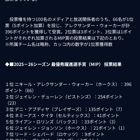
投票権を持つ100名のメディアと放送関係者のうち、66名が1位
票（5ポイント加算）を投じ、アレクサンダー・ウォーカーが計
396ポイントを獲得して受賞。2位票は3ポイント、3位票は1ポイ
ントがそれぞれ加算されるMIP賞の投票結果は下記のとおり。
※所属チーム名は略称、カッコ内の数字が1位票獲得数
◆■2025－26シーズン 最優秀躍進選手賞（MIP） 投票結果
１位 ニキール・アレクサンダー・ウォーカー（ホークス）：396
ポイント（66）
２位 ジェイレン・デューレン（ピストンズ）：254ポイント
（23）
３位 デニ・アブディヤ（ブレイザーズ）：135ポイント（7）
４位 ネミーアス・ケイタ（セルティックス）：41ポイント
５位 ライアン・ロリンズ（バックス）：33ポイント（3）
６位 ジェイレン・ジョンソン（ホークス）：21ポイント（1）
７位 リード・シェパード（ロケッツ）：9ポイント