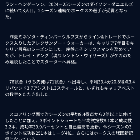
ラン・ヘンダーソン、2024－25シーズンのダイソン・ダニエルズ
に続いて3人目。2シーズン連続でホークスの選手が受賞となっ
た。
昨夏ミネソタ・ティンバーウルブズからサイン&トレードでホー
クス入りしたアレクサンダー・ウォーカーは、キャリア7年目をキ
ャリア最高のシーズンにした。序盤こそシックスマンを務めてい
たが、トレイ・ヤング（現ワシントン・ウィザーズ）がケガのた
め離脱したことでスターターへ昇格。
78試合（うち先発は71試合）へ出場し、平均33.4分20.8得点3.4
リバウンド3.7アシスト1.3スティールと、いずれもキャリアベスト
の数字をたたき出した。
スコアリング面で昨シーズンの平均9.4得点から2倍以上に伸ば
したことに加え、3ポイントシュートも平均試投数8.1本と成功数
3.2本、成功率39.9パーセントと自己最高を更新。今シーズンの3
ポイント成功数251本はリーグ4位、さらにはホークスの球団新記
録になっている。