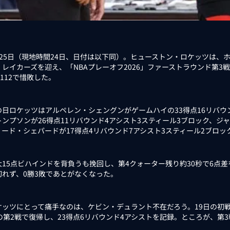
25日（現地時間24日、日付は以下同）。ヒューストン・ロケッツは、
・レイカーズを迎え、「NBAプレーオフ2026」ファーストラウンド第
－112で惜敗した。
日ロケッツはアルペレン・シェングンがゲームハイの33得点16リバウ
ンプソンが26得点11リバウンド4アシスト3スティール3ブロック、ジャバ
リード・シェパードが17得点4リバウンド7アシスト3スティール2ブロッ
15点ビハインドを背負うも挽回し、第4クォーター残り約30秒で6点
切れず、0勝3敗であとがなくなった。
ッツにとって痛手なのは、ケビン・デュラント不在だろう。19日の初
日の第2戦で復帰し、23得点6リバウンド4アシストを記録。ところが、第