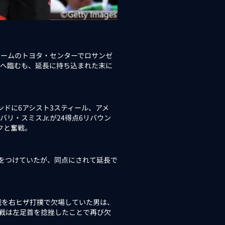
ホームのトヨタ・センターでロサンゼ
3戦へ臨むも、延長に持ち込まれた末に
ンドに6アシスト3スティール、アメ
リ・スミスJr.が24得点6リバウン
クと奮戦。
差をつけていたが、同点にされて延長で
戦を右ヒザ打撲で欠場していた男は、
3戦は左足首を捻挫したことで再び欠