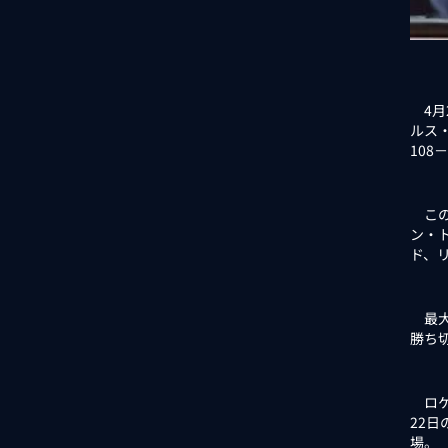
4月
ルス
108
この
ン・ト
ド、
最大
勝ち
ロケ
22
場。