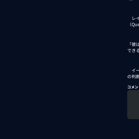
レイ
（Qu
「彼
でき
イー
の判
コメン